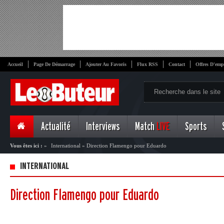
Accueil
Page De Démarrage
Ajouter Au Favoris
Flux RSS
Contact
Offres D'emp
Actualité
Interviews
Match
LIVE
Sports
Vous êtes ici :
»
International
»
Direction Flamengo pour Eduardo
INTERNATIONAL
Direction Flamengo pour Eduardo