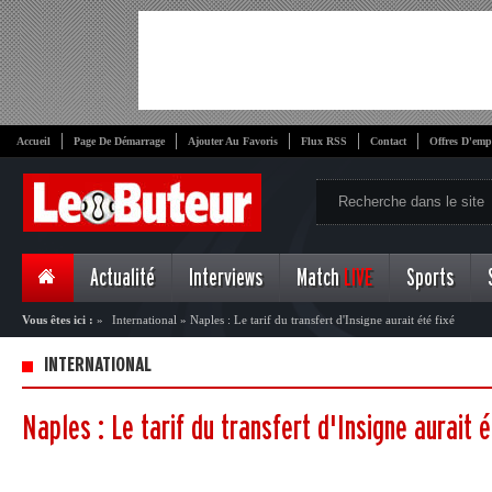
Accueil
Page De Démarrage
Ajouter Au Favoris
Flux RSS
Contact
Offres D'emp
Actualité
Interviews
Match
LIVE
Sports
Vous êtes ici :
»
International
»
Naples : Le tarif du transfert d'Insigne aurait été fixé
INTERNATIONAL
Naples : Le tarif du transfert d'Insigne aurait é