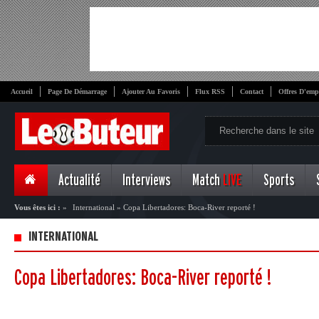
Accueil
Page De Démarrage
Ajouter Au Favoris
Flux RSS
Contact
Offres D'emp
Actualité
Interviews
Match
LIVE
Sports
Vous êtes ici :
»
International
»
Copa Libertadores: Boca-River reporté !
INTERNATIONAL
Copa Libertadores: Boca-River reporté !