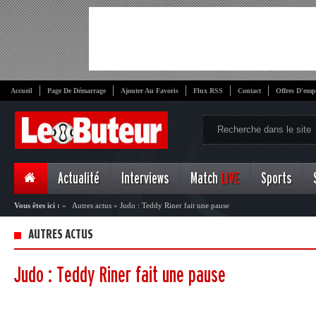
Accueil
Page De Démarrage
Ajouter Au Favoris
Flux RSS
Contact
Offres D'emp
Actualité
Interviews
Match
LIVE
Sports
Vous êtes ici :
»
Autres actus
»
Judo : Teddy Riner fait une pause
AUTRES ACTUS
Judo : Teddy Riner fait une pause