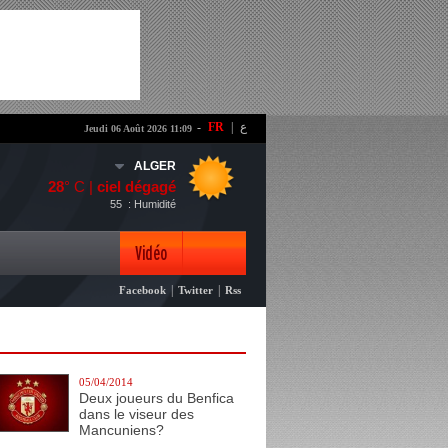
-
FR
|
ع
Jeudi 06 Août 2026 11:09
ALGER
28
° C |
ciel dégagé
55
: Humidité
Vidéo
|
|
Facebook
Twitter
Rss
Photo
05/04/2014
Deux joueurs du Benfica
dans le viseur des
Mancuniens?