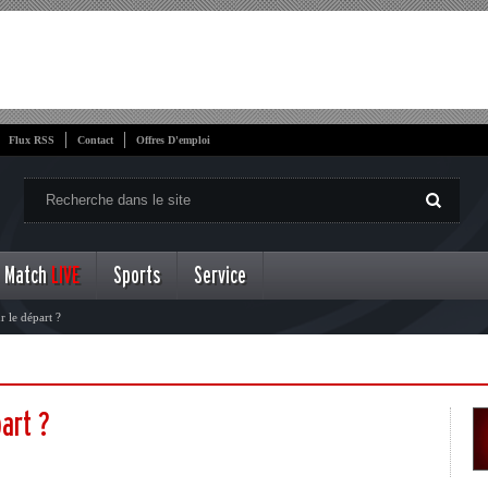
Flux RSS
Contact
Offres D'emploi
Match
LIVE
Sports
Service
r le départ ?
part ?