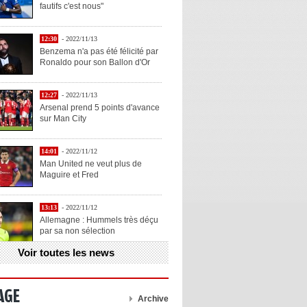
fautifs c'est nous"
12:30
- 2022/11/13
Benzema n'a pas été félicité par
Ronaldo pour son Ballon d'Or
12:27
- 2022/11/13
Arsenal prend 5 points d'avance
sur Man City
14:01
- 2022/11/12
Man United ne veut plus de
Maguire et Fred
13:13
- 2022/11/12
Allemagne : Hummels très déçu
par sa non sélection
Voir toutes les news
13:11
- 2022/11/12
Henry explique la chose qu'il
aime chez Benzema
AGE
Archive