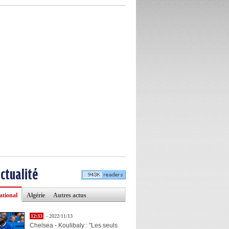
actualité
ational
Algérie
Autres actus
12:33
- 2022/11/13
Chelsea - Koulibaly : "Les seuls