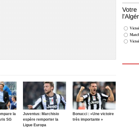
Votre
l'Algé
Victoi
Match
Victo
ompare la
Juventus: Marchisio
Bonucci : «Une victoire
aris SG
espère remporter la
très importante »
Ligue Europa