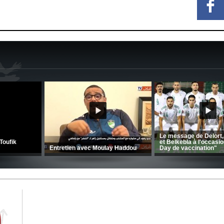
CRB: Entretien avec Toufik
Korichi
Entretien avec Moulay Haddou