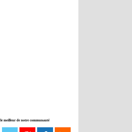
Real : Guti critique l'absence de
Benzema
12:35
- 2022/11/09
Man City : Haaland reste sur le
banc de touche
12:33
- 2022/11/09
Real : Benzema toujours forfait
pour le dernier match avant le
Mondial
11:46
- 2022/11/09
Manchester City ne payait plus
Benjamin Mendy
12:17
- 2022/11/08
Man United : Choupo-Moting
ciblé pour remplacer Ronaldo ?
 le meilleur de notre communauté
08:21
- 2022/11/08
Liverpool mis en vente par son
propriétaire