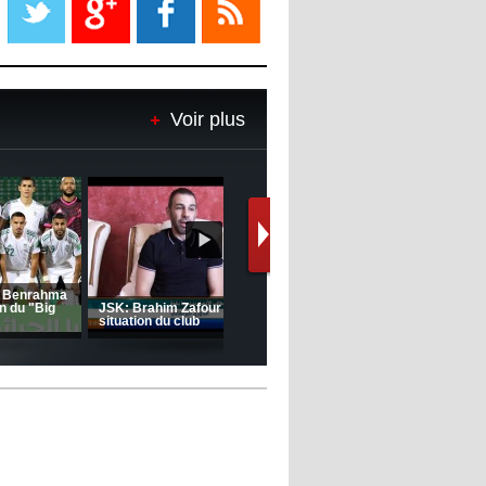
08:18
- 2022/11/08
Le Barça savoure sa première
place et chambre le Real Madrid
Voir plus
08:16
- 2022/11/08
Real - Ancelotti : "On a joué trop
de matchs"
12:39
- 2022/11/06
Real : Les dirigeants veulent le
départ d'Hazard cet hiver
Le message de Delort, Benrahma
et Belkebla à l'occasion du "Big
Day de vaccination"