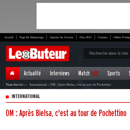
Accueil
Page De Démarrage
Ajouter Au Favoris
Flux RSS
Contact
Offres D'emp
Actualité
Interviews
Match
LIVE
Sports
Vous êtes ici :
»
International
»
OM : Après Bielsa, c'est au tour de Pochettino
INTERNATIONAL
OM : Après Bielsa, c'est au tour de Pochettino