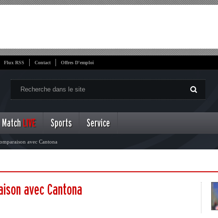
Flux RSS
Contact
Offres D'emploi
Match
LIVE
Sports
Service
 comparaison avec Cantona
aison avec Cantona