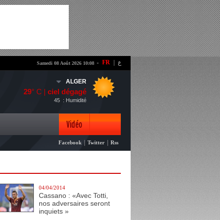
-
FR
|
ع
Samedi 08 Août 2026 10:08
ALGER
29
° C |
ciel dégagé
45
: Humidité
Vidéo
|
|
Facebook
Twitter
Rss
Photo
04/04/2014
Cassano : «Avec Totti,
nos adversaires seront
inquiets »