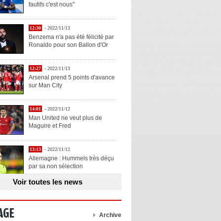
fautifs c'est nous"
12:30
- 2022/11/13
Benzema n'a pas été félicité par
Ronaldo pour son Ballon d'Or
12:27
- 2022/11/13
Arsenal prend 5 points d'avance
sur Man City
14:01
- 2022/11/12
Man United ne veut plus de
Maguire et Fred
13:13
- 2022/11/12
Allemagne : Hummels très déçu
par sa non sélection
Voir toutes les news
13:11
- 2022/11/12
Henry explique la chose qu'il
aime chez Benzema
AGE
Archive