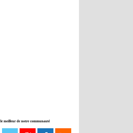
Real : Guti critique l'absence de
Benzema
12:35
- 2022/11/09
Man City : Haaland reste sur le
banc de touche
12:33
- 2022/11/09
Real : Benzema toujours forfait
pour le dernier match avant le
Mondial
11:46
- 2022/11/09
Manchester City ne payait plus
Benjamin Mendy
12:17
- 2022/11/08
Man United : Choupo-Moting
ciblé pour remplacer Ronaldo ?
 le meilleur de notre communauté
08:21
- 2022/11/08
Liverpool mis en vente par son
propriétaire