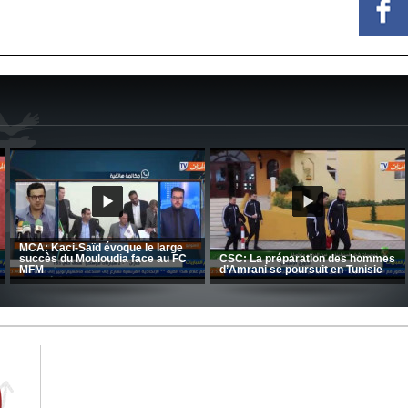
CRB: Entretien avec Toufik
Korichi
Entretien avec Moulay Haddou