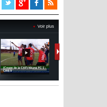
08:18
- 2022/11/08
Le Barça savoure sa première
place et chambre le Real Madrid
Voir plus
08:16
- 2022/11/08
Real - Ancelotti : "On a joué trop
de matchs"
12:39
- 2022/11/06
Real : Les dirigeants veulent le
départ d'Hazard cet hiver
Le message de Delort, Benrahma
et Belkebla à l'occasion du "Big
Day de vaccination"