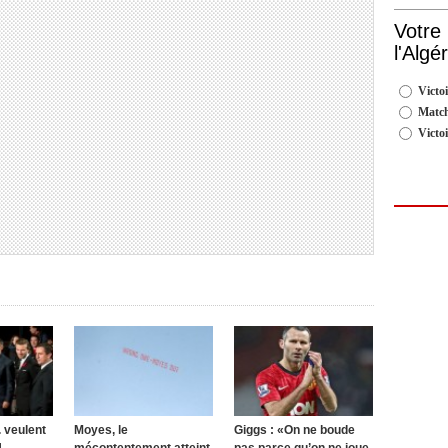
Votre
l'Algé
Victoi
Match
Victo
 veulent
Moyes, le
Giggs : «On ne boude