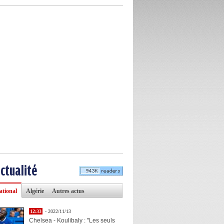
actualité
ational
Algérie
Autres actus
12:33
- 2022/11/13
Chelsea - Koulibaly : "Les seuls