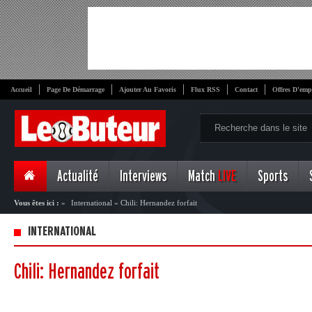
Accueil
Page De Démarrage
Ajouter Au Favoris
Flux RSS
Contact
Offres D'emp
Actualité
Interviews
Match
LIVE
Sports
Vous êtes ici :
»
International
»
Chili: Hernandez forfait
INTERNATIONAL
Chili: Hernandez forfait