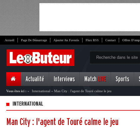
Accueil
Page De Démarrage
Ajouter Au Favoris
Flux RSS
Contact
Offres D'emp
Actualité
Interviews
Match
LIVE
Sports
Vous êtes ici :
»
International
»
Man City : l'agent de Touré calme le jeu
INTERNATIONAL
Man City : l'agent de Touré calme le jeu