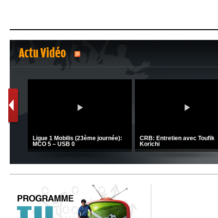
Actu Vidéo
1
2
C 1 -
Ligue 1 Mobilis (23ème journée):
CRB: Entretien avec Toufik
MCO 5 – USB 0
Korichi