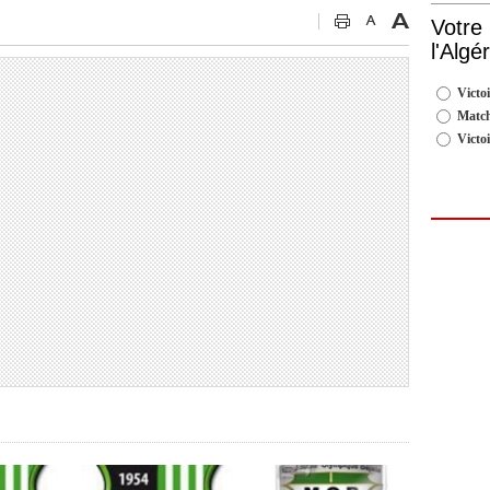
Votre
l'Algé
Victoi
Match
Victo