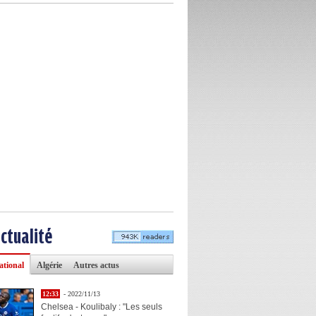
actualité
ational
Algérie
Autres actus
12:33
- 2022/11/13
Chelsea - Koulibaly : "Les seuls