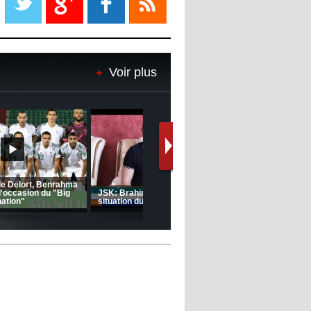
08:18
- 2022/11/08
Le Barça savoure sa première
place et chambre le Real Madrid
Voir plus
08:16
- 2022/11/08
Real - Ancelotti : "On a joué trop
de matchs"
12:39
- 2022/11/06
Real : Les dirigeants veulent le
départ d'Hazard cet hiver
Le message de Delort, Benrahma
et Belkebla à l'occasion du "Big
Day de vaccination"