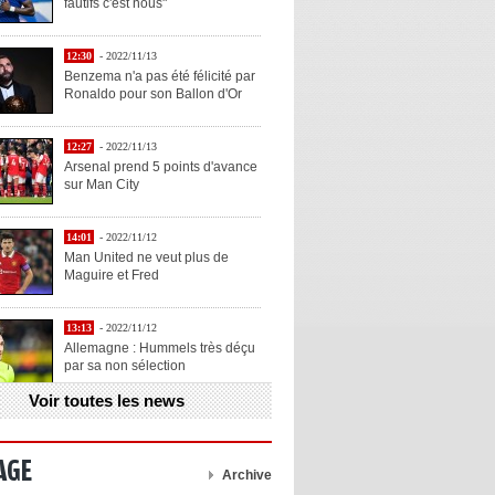
fautifs c'est nous"
12:30
- 2022/11/13
Benzema n'a pas été félicité par
Ronaldo pour son Ballon d'Or
12:27
- 2022/11/13
Arsenal prend 5 points d'avance
sur Man City
14:01
- 2022/11/12
Man United ne veut plus de
Maguire et Fred
13:13
- 2022/11/12
Allemagne : Hummels très déçu
par sa non sélection
Voir toutes les news
13:11
- 2022/11/12
Henry explique la chose qu'il
aime chez Benzema
AGE
Archive