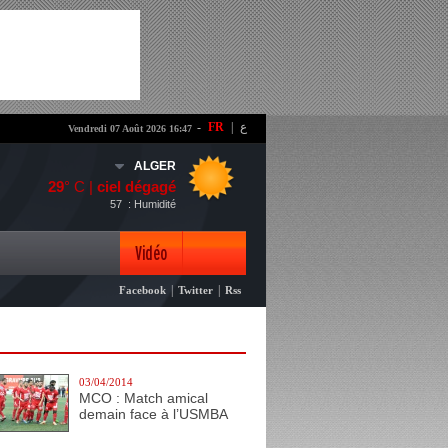
-
FR
|
ع
Vendredi 07 Août 2026 16:47
ALGER
29
° C |
ciel dégagé
57
: Humidité
Vidéo
|
|
Facebook
Twitter
Rss
Photo
03/04/2014
MCO : Match amical
demain face à l’USMBA