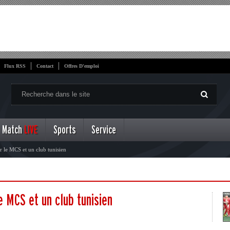
Flux RSS
Contact
Offres D'emploi
Match
LIVE
Sports
Service
 le MCS et un club tunisien
e MCS et un club tunisien