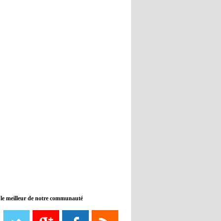
Real : Guti critique l'absence de
Benzema
12:35
- 2022/11/09
Man City : Haaland reste sur le
banc de touche
12:33
- 2022/11/09
Real : Benzema toujours forfait
pour le dernier match avant le
Mondial
11:46
- 2022/11/09
Manchester City ne payait plus
Benjamin Mendy
12:17
- 2022/11/08
Man United : Choupo-Moting
ciblé pour remplacer Ronaldo ?
 le meilleur de notre communauté
08:21
- 2022/11/08
Liverpool mis en vente par son
propriétaire