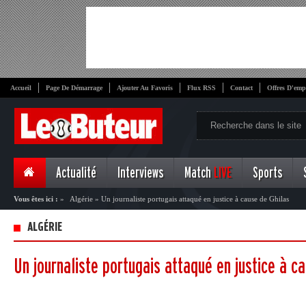
Accueil
Page De Démarrage
Ajouter Au Favoris
Flux RSS
Contact
Offres D'emp
Actualité
Interviews
Match
LIVE
Sports
Vous êtes ici :
»
Algérie
»
Un journaliste portugais attaqué en justice à cause de Ghilas
ALGÉRIE
Un journaliste portugais attaqué en justice à c