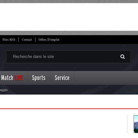
Flux RSS
Contact
Offres D'emploi
Match
LIVE
Sports
Service
aggio