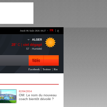
-
FR
|
ع
Jeudi 06 Août 2026 18:27
ALGER
28
° C |
ciel dégagé
57
: Humidité
Vidéo
|
|
Facebook
Twitter
Rss
Photo
02/04/2014
OM: Le nom du nouveau
coach bientôt dévoilé ?