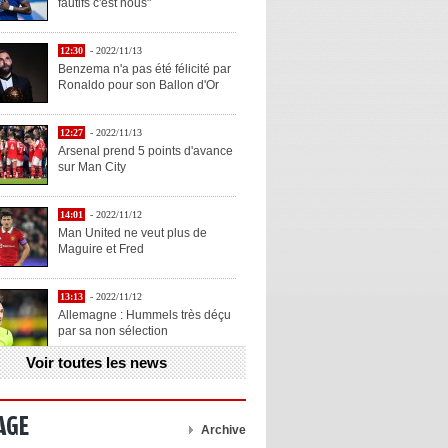
fautifs c'est nous"
12:30
- 2022/11/13
Benzema n'a pas été félicité par
Ronaldo pour son Ballon d'Or
12:27
- 2022/11/13
Arsenal prend 5 points d'avance
sur Man City
14:01
- 2022/11/12
Man United ne veut plus de
Maguire et Fred
13:13
- 2022/11/12
Allemagne : Hummels très déçu
par sa non sélection
Voir toutes les news
13:11
- 2022/11/12
Henry explique la chose qu'il
aime chez Benzema
AGE
Archive