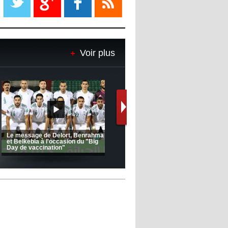
08:18
- 2022/11/08
Le Barça savoure sa première
place et chambre le Real Madrid
Voir plus
08:16
- 2022/11/08
Real - Ancelotti : "On a joué trop
de matchs"
12:39
- 2022/11/06
Real : Les dirigeants veulent le
départ d'Hazard cet hiver
Le message de Delort, Benrahma
et Belkebla à l'occasion du "Big
Day de vaccination"