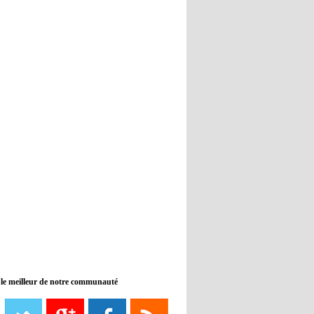
Real : Guti critique l'absence de
Benzema
12:35
- 2022/11/09
Man City : Haaland reste sur le
banc de touche
12:33
- 2022/11/09
Real : Benzema toujours forfait
pour le dernier match avant le
Mondial
11:46
- 2022/11/09
Manchester City ne payait plus
Benjamin Mendy
12:17
- 2022/11/08
Man United : Choupo-Moting
ciblé pour remplacer Ronaldo ?
 le meilleur de notre communauté
08:21
- 2022/11/08
Liverpool mis en vente par son
propriétaire