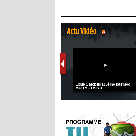
Actu Vidéo
1
2
s
(Coupe de la CAF) Nkana FC 1 -
Ligue 1 Mobilis (23ème journée):
CRB 0
MCO 5 – USB 0