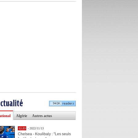
actualité
ational
Algérie
Autres actus
12:33
- 2022/11/13
Chelsea - Koulibaly : "Les seuls