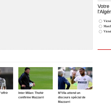
Votre
l'Algé
Victoi
Match
Victo
offrir
Inter Milan: Thohir
M'Vila attend un
confirme Mazzarri
discours spécial de
Mazzarri