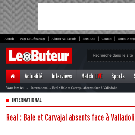
Accueil
Page De Démarrage
Ajouter Au Favoris
Flux RSS
Contact
Offres D'emp
Actualité
Interviews
Match
LIVE
Sports
Vous êtes ici :
»
International
»
Real : Bale et Carvajal absents face à Valladolid
INTERNATIONAL
Real : Bale et Carvajal absents face à Valladol