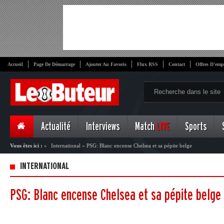
Accueil
Page De Démarrage
Ajouter Au Favoris
Flux RSS
Contact
Offres D'emp
Actualité
Interviews
Match
LIVE
Sports
Vous êtes ici :
»
International
»
PSG: Blanc encense Chelsea et sa pépite belge
INTERNATIONAL
PSG: Blanc encense Chelsea et sa pépite belge