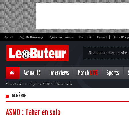
Accueil
Page De Démarrage
Ajouter Au Favoris
Flux RSS
Contact
Offres D'emp
Actualité
Interviews
Match
LIVE
Sports
Vous êtes ici :
»
Algérie
»
ASMO : Tahar en solo
ALGÉRIE
ASMO : Tahar en solo