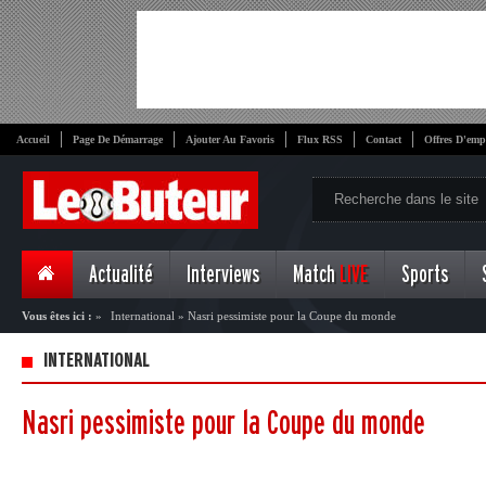
Accueil
Page De Démarrage
Ajouter Au Favoris
Flux RSS
Contact
Offres D'emp
Actualité
Interviews
Match
LIVE
Sports
Vous êtes ici :
»
International
»
Nasri pessimiste pour la Coupe du monde
INTERNATIONAL
Nasri pessimiste pour la Coupe du monde