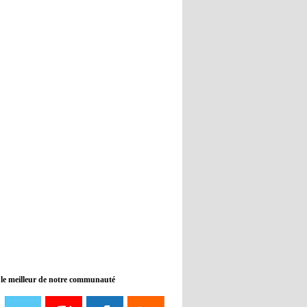
Real : Guti critique l'absence de
Benzema
12:35
- 2022/11/09
Man City : Haaland reste sur le
banc de touche
12:33
- 2022/11/09
Real : Benzema toujours forfait
pour le dernier match avant le
Mondial
11:46
- 2022/11/09
Manchester City ne payait plus
Benjamin Mendy
12:17
- 2022/11/08
Man United : Choupo-Moting
ciblé pour remplacer Ronaldo ?
 le meilleur de notre communauté
08:21
- 2022/11/08
Liverpool mis en vente par son
propriétaire