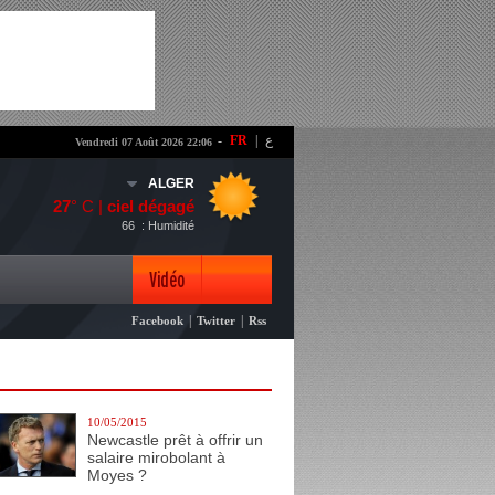
-
FR
|
ع
Vendredi 07 Août 2026 22:06
ALGER
27
° C |
ciel dégagé
66
: Humidité
Vidéo
|
|
Facebook
Twitter
Rss
Photo
10/05/2015
Newcastle prêt à offrir un
salaire mirobolant à
Moyes ?