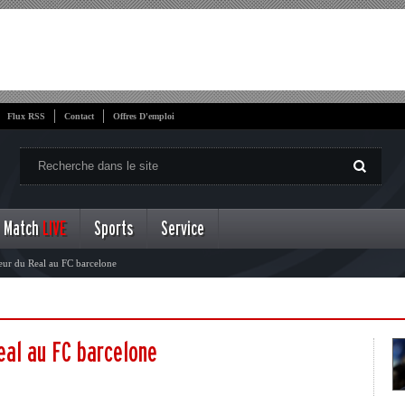
Flux RSS
Contact
Offres D'emploi
Match
LIVE
Sports
Service
eur du Real au FC barcelone
eal au FC barcelone