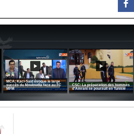
Le message de Delort, Benrahm
et Belkebla à l'occasion du "Big
Entretien avec Moulay Haddou
Day de vaccination"