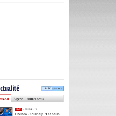
actualité
ational
Algérie
Autres actus
12:33
- 2022/11/13
Chelsea - Koulibaly : "Les seuls