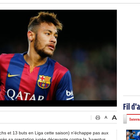
Fil d'
Intern
chs et 13 buts en Liga cette saison) n'échappe pas aux
près sa prestation jugée décevante contre la Juventus