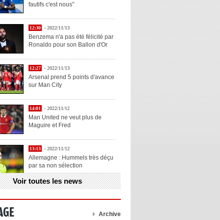
fautifs c'est nous"
12:30
- 2022/11/13
Benzema n'a pas été félicité par
Ronaldo pour son Ballon d'Or
12:27
- 2022/11/13
Arsenal prend 5 points d'avance
sur Man City
14:01
- 2022/11/12
Man United ne veut plus de
Maguire et Fred
13:13
- 2022/11/12
Allemagne : Hummels très déçu
par sa non sélection
Voir toutes les news
13:11
- 2022/11/12
Henry explique la chose qu'il
aime chez Benzema
AGE
Archive