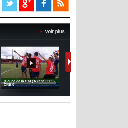
08:18
- 2022/11/08
Le Barça savoure sa première
place et chambre le Real Madrid
Voir plus
08:16
- 2022/11/08
Real - Ancelotti : "On a joué trop
de matchs"
12:39
- 2022/11/06
Real : Les dirigeants veulent le
départ d'Hazard cet hiver
a
MCA: Kaci-Saïd évoque le large
JSK: Brahim Zafour évoque la
succès du Mouloudia face au FC
situation du club
MFM