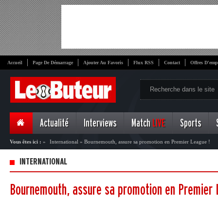
Accueil
Page De Démarrage
Ajouter Au Favoris
Flux RSS
Contact
Offres D'emp
Actualité
Interviews
Match
LIVE
Sports
Vous êtes ici :
»
International
»
Bournemouth, assure sa promotion en Premier League !
INTERNATIONAL
Bournemouth, assure sa promotion en Premier 