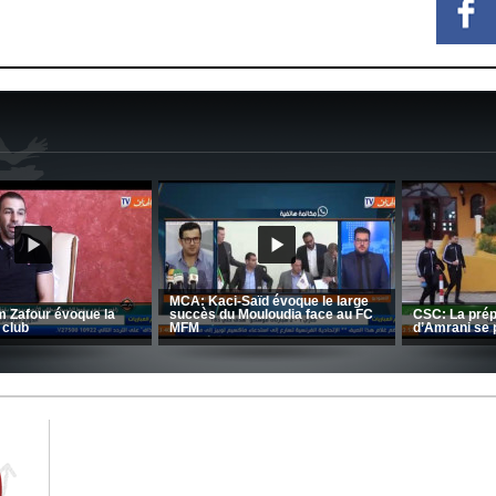
CRB: Entretien avec Toufik
Korichi
Entretien avec Moulay Haddou