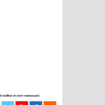
Real : Guti critique l'absence de
Benzema
12:35
- 2022/11/09
Man City : Haaland reste sur le
banc de touche
12:33
- 2022/11/09
Real : Benzema toujours forfait
pour le dernier match avant le
Mondial
11:46
- 2022/11/09
Manchester City ne payait plus
Benjamin Mendy
12:17
- 2022/11/08
Man United : Choupo-Moting
ciblé pour remplacer Ronaldo ?
 le meilleur de notre communauté
08:21
- 2022/11/08
Liverpool mis en vente par son
propriétaire