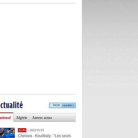
actualité
ational
Algérie
Autres actus
12:33
- 2022/11/13
Chelsea - Koulibaly : "Les seuls