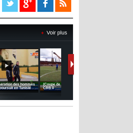
08:18
- 2022/11/08
Le Barça savoure sa première
place et chambre le Real Madrid
Voir plus
08:16
- 2022/11/08
Real - Ancelotti : "On a joué trop
de matchs"
12:39
- 2022/11/06
Real : Les dirigeants veulent le
départ d'Hazard cet hiver
Le message de Delort, Benrahma
et Belkebla à l'occasion du "Big
Day de vaccination"