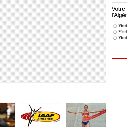
Votre
l'Algé
Victoi
Match
Victo