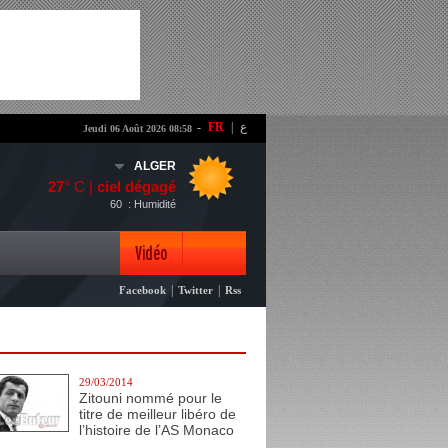
-
FR
|
ع
Jeudi 06 Août 2026 08:58
ALGER
27
° C |
ciel dégagé
60
: Humidité
Vidéo
|
|
Facebook
Twitter
Rss
Photo
29/03/2014
Zitouni nommé pour le
titre de meilleur libéro de
l’histoire de l’AS Monaco