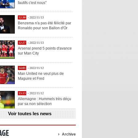
fautifs c'est nous"
12:30
- 2022/11/13
Benzema n'a pas été félicité par
Ronaldo pour son Ballon d'Or
12:27
- 2022/11/13
Arsenal prend 5 points d'avance
sur Man City
14:01
- 2022/11/12
Man United ne veut plus de
Maguire et Fred
13:13
- 2022/11/12
Allemagne : Hummels très déçu
par sa non sélection
Voir toutes les news
13:11
- 2022/11/12
Henry explique la chose qu'il
aime chez Benzema
AGE
Archive