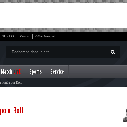
Flux RSS
Contact
Offres D'emploi
Match
LIVE
Sports
Service
pliqué pour Bolt
pour Bolt