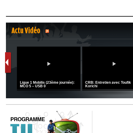
Actu Vidéo
1
2
C 1 -
Ligue 1 Mobilis (23ème journée):
CRB: Entretien avec Toufik
MCO 5 – USB 0
Korichi