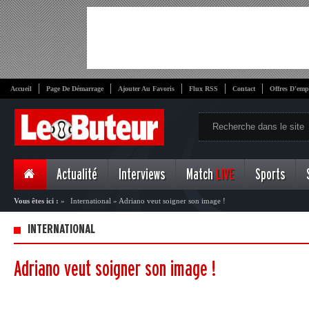
Accueil
Page De Démarrage
Ajouter Au Favoris
Flux RSS
Contact
Offres D'emp
Actualité
Interviews
Match
LIVE
Sports
Vous êtes ici :
»
International
»
Adriano veut soigner son image !
INTERNATIONAL
Adriano veut soigner son image !