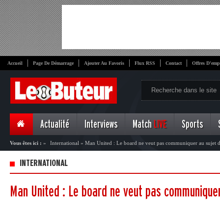
Accueil
Page De Démarrage
Ajouter Au Favoris
Flux RSS
Contact
Offres D'emp
Actualité
Interviews
Match
LIVE
Sports
Vous êtes ici :
»
International
»
Man United : Le board ne veut pas communiquer au sujet 
INTERNATIONAL
Man United : Le board ne veut pas communique