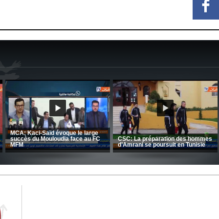
Le message d
en avec Toufik
et Belkebla à 
Entretien avec Moulay Haddou
Day de vaccin