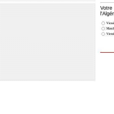
Votre
l'Algé
Victoi
Match
Victo