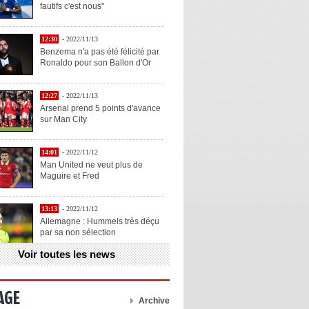
fautifs c'est nous"
12:30
- 2022/11/13
Benzema n'a pas été félicité par
Ronaldo pour son Ballon d'Or
12:27
- 2022/11/13
Arsenal prend 5 points d'avance
sur Man City
14:01
- 2022/11/12
Man United ne veut plus de
Maguire et Fred
13:13
- 2022/11/12
Allemagne : Hummels très déçu
par sa non sélection
Voir toutes les news
13:11
- 2022/11/12
Henry explique la chose qu'il
aime chez Benzema
AGE
Archive