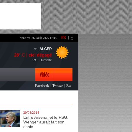
-
FR
|
ع
Vendredi 07 Août 2026 17:45
ALGER
28
° C |
ciel dégagé
59
: Humidité
Vidéo
|
|
Facebook
Twitter
Rss
Photo
20/04/2014
Entre Arsenal et le PSG,
Wenger aurait fait son
choix