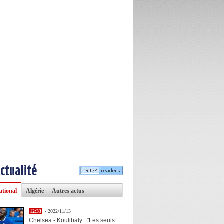
actualité
ational
Algérie
Autres actus
12:33
- 2022/11/13
Chelsea - Koulibaly : "Les seuls