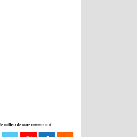
Real : Guti critique l'absence de
Benzema
12:35
- 2022/11/09
Man City : Haaland reste sur le
banc de touche
12:33
- 2022/11/09
Real : Benzema toujours forfait
pour le dernier match avant le
Mondial
11:46
- 2022/11/09
Manchester City ne payait plus
Benjamin Mendy
12:17
- 2022/11/08
Man United : Choupo-Moting
ciblé pour remplacer Ronaldo ?
 le meilleur de notre communauté
08:21
- 2022/11/08
Liverpool mis en vente par son
propriétaire