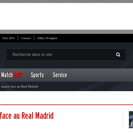
Flux RSS
Contact
Offres D'emploi
Match
LIVE
Sports
Service
e match face au Real Madrid
 face au Real Madrid