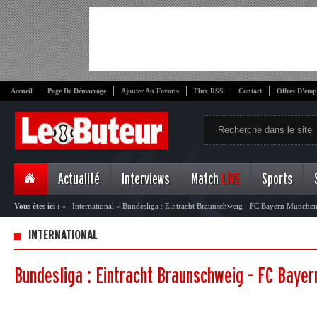
Accueil
Page De Démarrage
Ajouter Au Favoris
Flux RSS
Contact
Offres D'emp
Actualité
Interviews
Match
LIVE
Sports
Vous êtes ici :
»
International
»
Bundesliga : Eintracht Braunschweig - FC Bayern München
INTERNATIONAL
Bundesliga : Eintracht Braunschweig - FC Baye