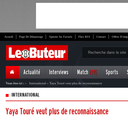
Accueil
Page De Démarrage
Ajouter Au Favoris
Flux RSS
Contact
Offres D'emp
Actualité
Interviews
Match
LIVE
Sports
Vous êtes ici :
»
International
»
Yaya Touré veut plus de reconnaissance
INTERNATIONAL
Yaya Touré veut plus de reconnaissance