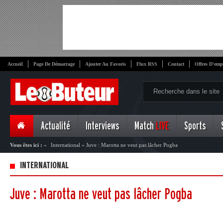
Accueil
Page De Démarrage
Ajouter Au Favoris
Flux RSS
Contact
Offres D'emp
Actualité
Interviews
Match
LIVE
Sports
Vous êtes ici :
»
International
»
Juve : Marotta ne veut pas lâcher Pogba
INTERNATIONAL
Juve : Marotta ne veut pas lâcher Pogba