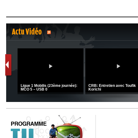
Actu Vidéo
1
2
C 1 -
Ligue 1 Mobilis (23ème journée):
CRB: Entretien avec Toufik
MCO 5 – USB 0
Korichi