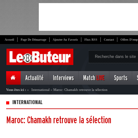
Accueil
Page De Démarrage
Ajouter Au Favoris
Flux RSS
Contact
Offres D'emp
Actualité
Interviews
Match
LIVE
Sports
Vous êtes ici :
»
International
»
Maroc: Chamakh retrouve la sélection
INTERNATIONAL
Maroc: Chamakh retrouve la sélection