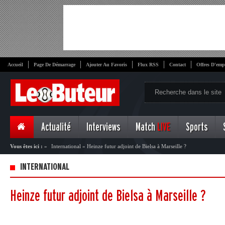
Accueil
Page De Démarrage
Ajouter Au Favoris
Flux RSS
Contact
Offres D'emp
Actualité
Interviews
Match
LIVE
Sports
Vous êtes ici :
»
International
»
Heinze futur adjoint de Bielsa à Marseille ?
INTERNATIONAL
Heinze futur adjoint de Bielsa à Marseille ?