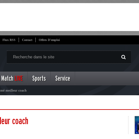
Flux RSS
Contact
Offres D'emploi
Match
LIVE
Sports
Service
mmé meilleur coach
leur coach