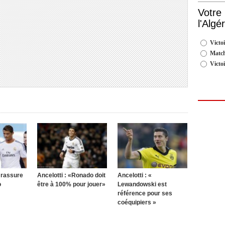
Votre
l'Algé
Victoi
Match
Victo
i rassure
Ancelotti : «Ronado doit
Ancelotti : «
o
être à 100% pour jouer»
Lewandowski est
référence pour ses
coéquipiers »