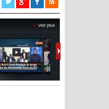
08:18
- 2022/11/08
Le Barça savoure sa première
place et chambre le Real Madrid
Voir plus
08:16
- 2022/11/08
Real - Ancelotti : "On a joué trop
de matchs"
12:39
- 2022/11/06
Real : Les dirigeants veulent le
départ d'Hazard cet hiver
Le message de Delort, Benrahma
et Belkebla à l'occasion du "Big
Day de vaccination"