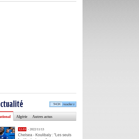
actualité
ational
Algérie
Autres actus
12:33
- 2022/11/13
Chelsea - Koulibaly : "Les seuls