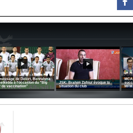
CRB: Entretien avec Toufik
Korichi
Entretien avec Moulay Haddou