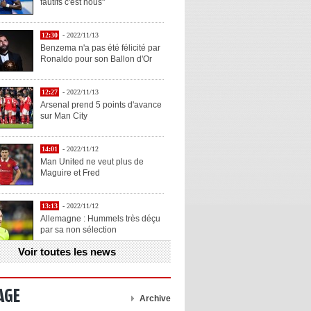
fautifs c'est nous"
12:30
- 2022/11/13
Benzema n'a pas été félicité par
Ronaldo pour son Ballon d'Or
12:27
- 2022/11/13
Arsenal prend 5 points d'avance
sur Man City
14:01
- 2022/11/12
Man United ne veut plus de
Maguire et Fred
13:13
- 2022/11/12
Allemagne : Hummels très déçu
par sa non sélection
Voir toutes les news
13:11
- 2022/11/12
Henry explique la chose qu'il
aime chez Benzema
AGE
Archive