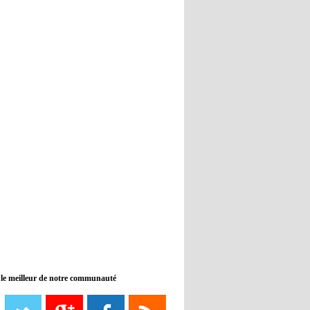
Real : Guti critique l'absence de
Benzema
12:35
- 2022/11/09
Man City : Haaland reste sur le
banc de touche
12:33
- 2022/11/09
Real : Benzema toujours forfait
pour le dernier match avant le
Mondial
11:46
- 2022/11/09
Manchester City ne payait plus
Benjamin Mendy
12:17
- 2022/11/08
Man United : Choupo-Moting
ciblé pour remplacer Ronaldo ?
 le meilleur de notre communauté
08:21
- 2022/11/08
Liverpool mis en vente par son
propriétaire