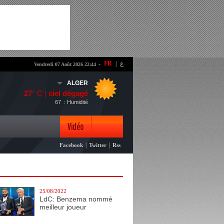
-
FR
|
ع
Vendredi 07 Août 2026 22:44
ALGER
27
° C |
ciel dégagé
67
: Humidité
Vidéo
|
|
Facebook
Twitter
Rss
Photo
25/08/2022
LdC: Benzema nommé
meilleur joueur