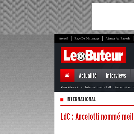
Accueil
Page De Démarrage
Ajouter Au Favoris
Actualité
Interviews
Vous êtes ici :
»
International
»
LdC : Ancelotti no
INTERNATIONAL
LdC : Ancelotti nommé meil