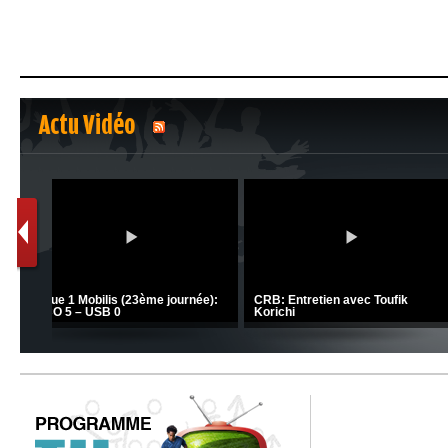
Actu Vidéo
1
2
C 1 -
Ligue 1 Mobilis (23ème journée):
CRB: Entretien avec Toufik
MCO 5 – USB 0
Korichi