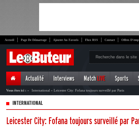
Accueil
Page De Démarrage
Ajouter Au Favoris
Flux RSS
Contact
Offres D'emp
Actualité
Interviews
Match
LIVE
Sports
Vous êtes ici :
»
International
»
Leicester City: Fofana toujours surveillé par Paris
INTERNATIONAL
Leicester City: Fofana toujours surveillé par Pa