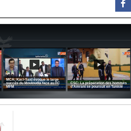
CRB: Entretien avec Toufik
Korichi
Entretien avec Moulay Haddou