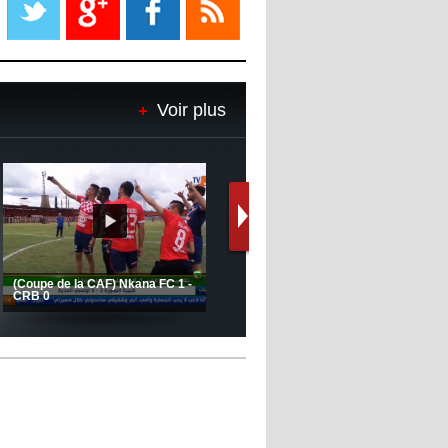
08:18
- 2022/11/08
Le Barça savoure sa première
place et chambre le Real Madrid
Voir plus
08:16
- 2022/11/08
Real - Ancelotti : "On a joué trop
de matchs"
12:39
- 2022/11/06
Real : Les dirigeants veulent le
départ d'Hazard cet hiver
Le message de Delort, Benrahma
et Belkebla à l'occasion du "Big
Day de vaccination"