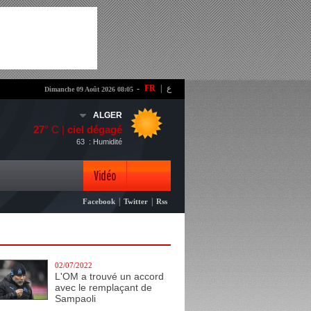
-
FR
|
ع
Dimanche 09 Août 2026 08:05
ALGER
27
° C |
ciel dégagé
63
: Humidité
Vidéo
|
|
Facebook
Twitter
Rss
Photo
02/07/2022
L'OM a trouvé un accord
avec le remplaçant de
Sampaoli