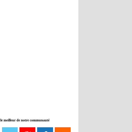
Real : Guti critique l'absence de
Benzema
12:35
- 2022/11/09
Man City : Haaland reste sur le
banc de touche
12:33
- 2022/11/09
Real : Benzema toujours forfait
pour le dernier match avant le
Mondial
11:46
- 2022/11/09
Manchester City ne payait plus
Benjamin Mendy
12:17
- 2022/11/08
Man United : Choupo-Moting
ciblé pour remplacer Ronaldo ?
 le meilleur de notre communauté
08:21
- 2022/11/08
Liverpool mis en vente par son
propriétaire