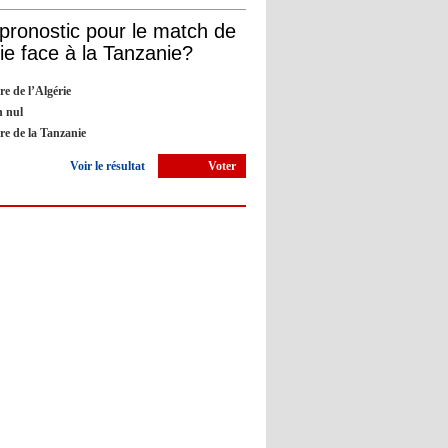
13:05
- 2022/11/12
 pronostic pour le match de
OL : Blanc veut se prendre la
rie face à la Tanzanie?
tête avec Cherki
re de l’Algérie
12:51
- 2022/11/10
 nul
Barça : Piqué explique sa
ire de la Tanzanie
décision de départ à la retraite
Voir le résultat
Voter
09:05
- 2022/11/10
Man City : Haaland apprend
l'Espagnol pour le Real Madrid ?
09:02
- 2022/11/10
Atlético : Simeone risque de
prendre la porte
12:50
- 2022/11/09
Barça : Un arbitre accuse Piqué
d'insultes lors du match face à
Osasuna
12:45
- 2022/11/09