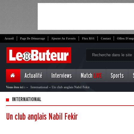
Accueil
Page De Démarrage
Ajouter Au Favoris
Flux RSS
Contact
Offres D'emp
Actualité
Interviews
Match
LIVE
Sports
Vous êtes ici :
»
International
»
Un club anglais Nabil Fekir
INTERNATIONAL
Un club anglais Nabil Fekir