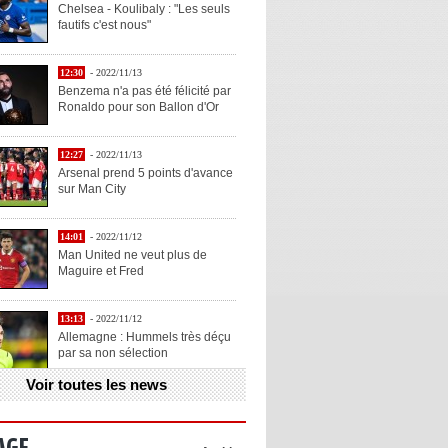
Chelsea - Koulibaly : "Les seuls
fautifs c'est nous"
12:30
- 2022/11/13
Benzema n'a pas été félicité par
Ronaldo pour son Ballon d'Or
12:27
- 2022/11/13
Arsenal prend 5 points d'avance
sur Man City
14:01
- 2022/11/12
Man United ne veut plus de
Maguire et Fred
13:13
- 2022/11/12
Allemagne : Hummels très déçu
par sa non sélection
Voir toutes les news
13:11
- 2022/11/12
Henry explique la chose qu'il
aime chez Benzema