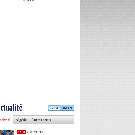
actualité
ational
Algérie
Autres actus
12:33
- 2022/11/13