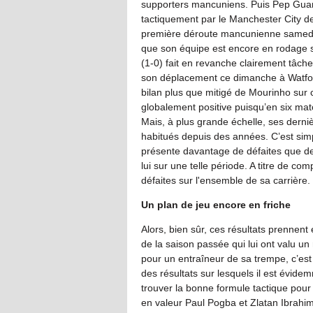
supporters mancuniens. Puis Pep Guar
tactiquement par le Manchester City d
première déroute mancunienne samedi d
que son équipe est encore en rodage 
(1-0) fait en revanche clairement tâch
son déplacement ce dimanche à Watford
bilan plus que mitigé de Mourinho sur
globalement positive puisqu’en six mat
Mais, à plus grande échelle, ses derniè
habitués depuis des années. C’est simp
présente davantage de défaites que de vi
lui sur une telle période. A titre de c
défaites sur l'ensemble de sa carrière.
Un plan de jeu encore en friche
Alors, bien sûr, ces résultats prennen
de la saison passée qui lui ont valu u
pour un entraîneur de sa trempe, c’est
des résultats sur lesquels il est évid
trouver la bonne formule tactique pour
en valeur Paul Pogba et Zlatan Ibrahim