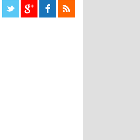
propriétaire
08:18
- 2022/11/08
Le Barça savoure sa première
place et chambre le Real Madrid
08:16
- 2022/11/08
Real - Ancelotti : "On a joué trop
de matchs"
12:39
- 2022/11/06
Real : Les dirigeants veulent le
départ d'Hazard cet hiver