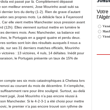
SOND
diola est passé par là. Complètement dépassé
e son meilleur ennemi, Jose Mourinho avait subi sa
Votre
ernier lors du derby (1-2). Rien de grave d’autant
l'Algé
selon ses propres mots. La débâcle face à Feyenoord
e. Car elle vient mettre Manchester sous pression avant
Victoi
 (12h). Elles viennent surtout mettre en lumière le
Match
 ces derniers mois. Avec Manchester, sa balance est
Victo
ches, le Portugais en a gagné quatre et perdu deux.
res sorties sont loin des résultats auxquels il nous a
le, sur ses 31 derniers matches officiels, Mourinho
ctoires : 13 victoires, 4 nuls, 14 défaites. Inédit pour
omparaison, le Portugais présente un taux de 15% de
t en compte ses six mois catastrophiques à Chelsea lors
n renvoi au courant du mois de décembre. Il n’empêche,
 suffisamment rare pour être souligné. Surtout, au-delà
emment jugé, José Mourinho n’a pas encore réussi à
 son Manchester. Si le 4-2-3-1 a été choisi pour mettre
ovic, le premier n’a pas encore trouvé son rythme de