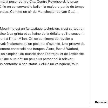
 mal à peser contre City. Contre Feyenoord, le onze
érile en conservant le ballon la majeure partie du temps
e chose. Comme un air du Manchester de van Gaal…
i Mourinho est un fantastique technicien, c’est surtout un
e à sa grinta et sa haine de la défaite qu’il a souvent
ment à l’Inter Milan. Or, ce sentiment de révolte a
vait finalement qu'un petit but d'avance. Une preuve de
lement ensorcelé ses troupes. Alors, face à Watford,
us simples : du muscle dans l’entrejeu et de l’efficacité
ial One a un défi un peu plus personnel à relever :
lus conforme à son statut. Celui d’un vainqueur, tout
Retrouvez