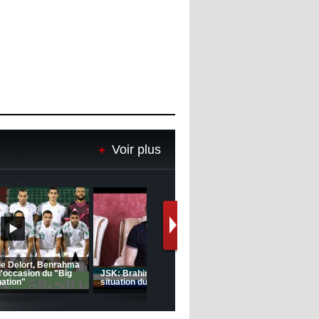
Voir plus
Le message de Delort, Benrahma
et Belkebla à l'occasion du "Big
Day de vaccination"