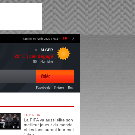
-
FR
|
ع
Samedi 08 Août 2026 17:04
ALGER
29
° C |
ciel dégagé
50
: Humidité
Vidéo
|
|
Facebook
Twitter
Rss
Photo
01/11/2016
La FIFA va aussi élire son
meilleur joueur du monde
et les fans auront leur mot
à dire