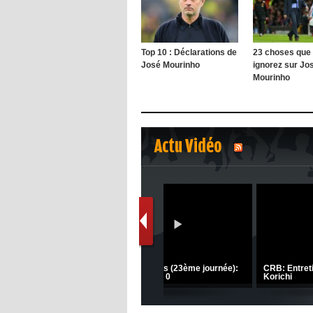
Top 10 : Déclarations de
23 choses que
José Mourinho
ignorez sur Jo
Mourinho
Actu Vidéo
1
2
s
(Coupe de la CAF) Nkana FC 1 -
Ligue 1 Mobilis (23ème journée):
CRB 0
MCO 5 – USB 0