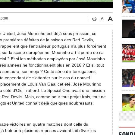
10:00
r United, Jose Mourinho est déjà sous pression, ce
x premières défaites de la saison des Red Devils,
appellent que l’entraîneur portugais n’a plus forcément
ait sur la scène européenne. Mourinho a-t-il perdu de sa
cial ? Et si les méthodes employées par José Mourinho
res années ne fonctionnaient plus en 2016 ? Et si, tout
son aura, son mojo ? Cette série d’interrogations,
ite cependant de s’attarder sur le cas du nouvel
lacement de Louis Van Gaal cet été, José Mourinho
du côté d’Old Trafford. Le Special One avait une mission
x Red Devils. Mais, comme pour tout projet frais, tout ne
ts et United connaît déjà quelques soubresauts.
atre victoires en quatre matches dont celle du
 buteur à plusieurs reprises avaient fait rêver les