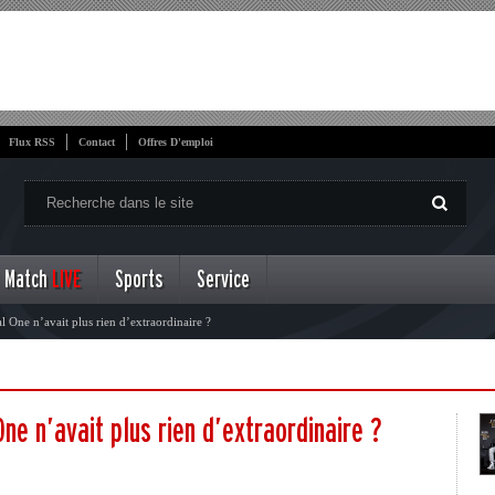
Flux RSS
Contact
Offres D'emploi
Match
LIVE
Sports
Service
al One n’avait plus rien d’extraordinaire ?
One n’avait plus rien d’extraordinaire ?