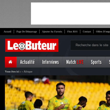
Accueil
Page De Démarrage
Ajouter Au Favoris
Flux RSS
Contact
Offres D'emp
Actualité
Interviews
Match
LIVE
Sports
Vous êtes ici :
»
Afrique