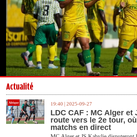
Actualité
Afrique
19:40 | 2025-09-27
LDC CAF : MC Alger et 
route vers le 2e tour, où
matchs en direct
MC Alger et JS Kabylie disputeront l