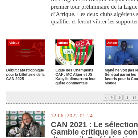
premier tour préliminaire de la Ligu
d’Afrique. Les deux clubs algériens s
qualifier et feront vibrer les supporte
Afrique
Afrique
Afrique
Début catastrophique
Ligue des Champions
Mané ne voit pas l
pour la billetterie de la
CAF : MC Alger et JS
Sénégal parmi les
CAN 2025
Kabylie démarrent leur
favoris pour la Co
quête continentale
Monde
<
9
10
11
12
12:06 | 2022-01-24
CAN 2021 : Le sélection
Gambie critique les con