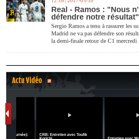
12:16 | 2017-05-10
Real - Ramos : "Nous n'
défendre notre résultat"
Sergio Ramos a tenu à rassurer les su
Madrid ne va pas défendre son résultat
la demi-finale retour de C1 mercredi
Actu Vidéo
1
2
C 1 -
Ligue 1 Mobilis (23ème journée):
CRB: Entretien avec Toufik
MCO 5 – USB 0
Korichi