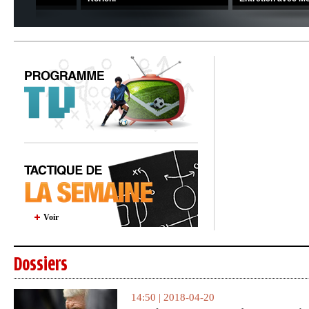
Voir
Dossiers
14:50 | 2018-04-20