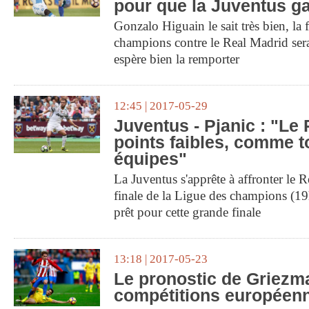
pour que la Juventus g
Gonzalo Higuain le sait très bien, la 
champions contre le Real Madrid sera 
espère bien la remporter
12:45 | 2017-05-29
Juventus - Pjanic : "Le 
points faibles, comme t
équipes"
La Juventus s'apprête à affronter le 
finale de la Ligue des champions (19
prêt pour cette grande finale
13:18 | 2017-05-23
Le pronostic de Griezm
compétitions européen