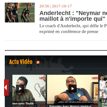
20:56 | 2017-10-17
Anderlecht : "Neymar n
maillot à n'importe qui"
Le coach d'Anderlecht, qui défie le P
exprimé en conférence de presse
Actu Vidéo
1
2
C 1 -
Ligue 1 Mobilis (23ème journée):
CRB: Entretien avec Toufik
MCO 5 – USB 0
Korichi