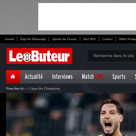
Accueil
Page De Démarrage
Ajouter Au Favoris
Flux RSS
Contact
Offres D'emp
Actualité
Interviews
Match
LIVE
Sports
Vous êtes ici :
»
Ligue des Champions