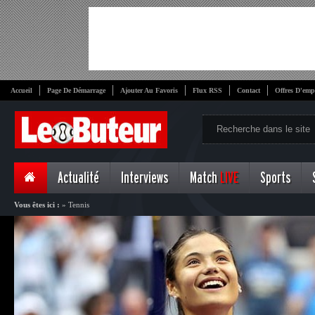
Accueil
Page De Démarrage
Ajouter Au Favoris
Flux RSS
Contact
Offres D'emp
Actualité
Interviews
Match
LIVE
Sports
Vous êtes ici :
»
Tennis