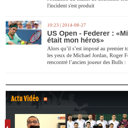
l'incident s'est produit
10:23 | 2014-08-27
US Open - Federer : «M
était mon héros»
Alors qu’il s’est imposé au premier 
les yeux de Michael Jordan, Roger F
rencontré l’ancien joueur des Bulls :
Actu Vidéo
1
2