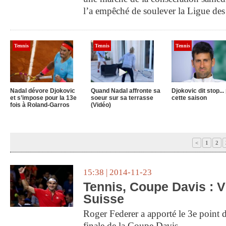
l’a empêché de soulever la Ligue de
Tennis
Tennis
Tennis
Nadal dévore Djokovic
Quand Nadal affronte sa
Djokovic dit stop...
et s’impose pour la 13e
soeur sur sa terrasse
cette saison
fois à Roland-Garros
(Vidéo)
<
1
2
15:38 | 2014-11-23
Tennis, Coupe Davis : Vi
Suisse
Roger Federer a apporté le 3e point dé
finale de la Coupe Davis.