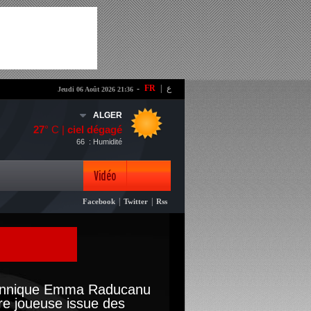
-
FR
|
ع
Jeudi 06 Août 2026 21:36
ALGER
27
° C |
ciel dégagé
66
: Humidité
Vidéo
|
|
Facebook
Twitter
Rss
Photo
tannique Emma Raducanu
re joueuse issue des