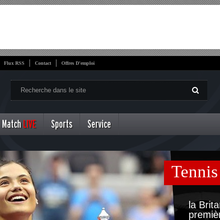
Flux RSS
Contact
Offres D'emploi
Match
LIVE
Sports
Service
Tennis
la Bri
premiè