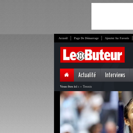
Accueil
Page De Démarrage
Ajouter Au Favoris
Actualité
Interviews
Vous êtes ici :
»
Tennis