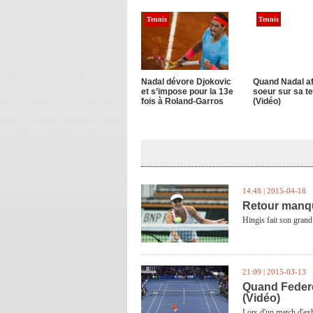
Tennis
Tennis
Nadal dévore Djokovic
Quand Nadal af
et s’impose pour la 13e
soeur sur sa t
fois à Roland-Garros
(Vidéo)
14:48 | 2015-04-18
Retour manqu
Hingis fait son grand
21:09 | 2015-03-13
Quand Federer
(Vidéo)
Lors d'un match d'ex