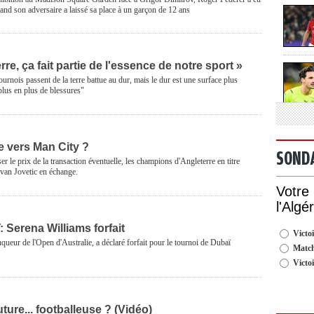
uand son adversaire a laissé sa place à un garçon de 12 ans
rre, ça fait partie de l'essence de notre sport »
urnois passent de la terre battue au dur, mais le dur est une surface plus
 plus en plus de blessures"
e vers Man City ?
SOND
er le prix de la transaction éventuelle, les champions d'Angleterre en titre
evan Jovetic en échange.
Votre
l'Algé
 Serena Williams forfait
Victoi
queur de l'Open d'Australie, a déclaré forfait pour le tournoi de Dubaï
Match
Victo
ture... footballeuse ? (Vidéo)