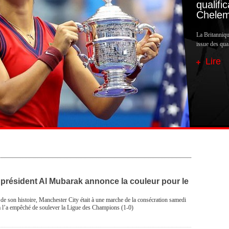
qualifi
Chele
La Britanniq
issue des qua
Lire
 président Al Mubarak annonce la couleur pour le
 de son histoire, Manchester City était à une marche de la consécration samedi
a l’a empêché de soulever la Ligue des Champions (1-0)