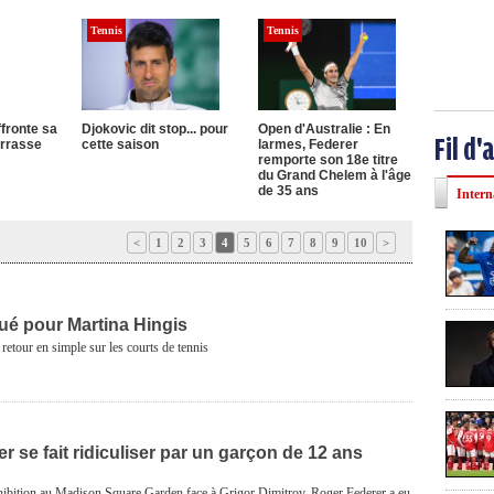
Tennis
Tennis
fronte sa
Djokovic dit stop... pour
Open d'Australie : En
Fil d'
errasse
cette saison
larmes, Federer
remporte son 18e titre
du Grand Chelem à l'âge
de 35 ans
Intern
<
1
2
3
4
5
6
7
8
9
10
>
é pour Martina Hingis
 retour en simple sur les courts de tennis
 se fait ridiculiser par un garçon de 12 ans
hibition au Madison Square Garden face à Grigor Dimitrov, Roger Federer a eu