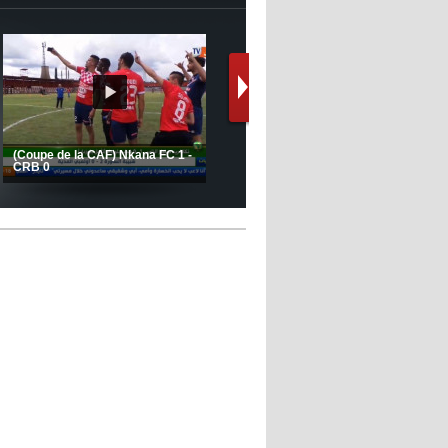
12:39
- 2022/11/06
Real : Les dirigeants veulent le
départ d'Hazard cet hiver
Le message de Delort, Benrahma
et Belkebla à l'occasion du "Big
Day de vaccination"