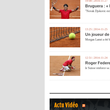
19:08 | 2014-11-27
Bruguera : « 
"Novak Djokovic est 
13:25 | 2014-11-25
Un joueur de 
Morgan Lamri a été ba
12:51 | 2014-11-24
Roger Federe
le Suisse renforce sa
Actu Vidéo
1
2