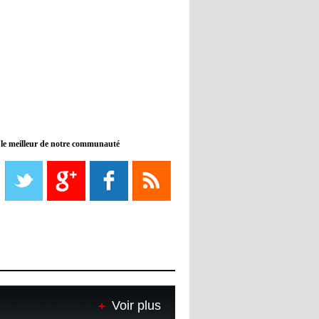
11:46
- 2022/11/09
Manchester City ne payait plus
Benjamin Mendy
12:17
- 2022/11/08
Man United : Choupo-Moting
ciblé pour remplacer Ronaldo ?
 le meilleur de notre communauté
08:21
- 2022/11/08
Liverpool mis en vente par son
propriétaire
08:18
- 2022/11/08
Le Barça savoure sa première
place et chambre le Real Madrid
08:16
- 2022/11/08
Real - Ancelotti : "On a joué trop
de matchs"
Voir plus