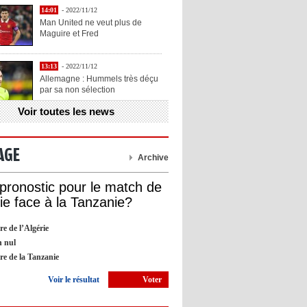
14:01
- 2022/11/12
Man United ne veut plus de
Maguire et Fred
13:13
- 2022/11/12
Allemagne : Hummels très déçu
par sa non sélection
Voir toutes les news
13:11
- 2022/11/12
Henry explique la chose qu'il
aime chez Benzema
AGE
Archive
13:05
- 2022/11/12
 pronostic pour le match de
OL : Blanc veut se prendre la
rie face à la Tanzanie?
tête avec Cherki
re de l’Algérie
12:51
- 2022/11/10
 nul
Barça : Piqué explique sa
ire de la Tanzanie
décision de départ à la retraite
Voir le résultat
Voter
09:05
- 2022/11/10
Man City : Haaland apprend