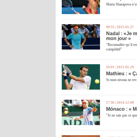
Maria Sharapova n’es
09:55 | 2015-01-27
Nadal : «Je m
mon jour »
"Reconnaître qu’il es
compétitif"
10:01 | 2015-01-19
Mathieu : « Ç
Si mon niveau ne revi
17:30 | 2014-12-09
Mónaco : « M
"Je ne sais pas ce que