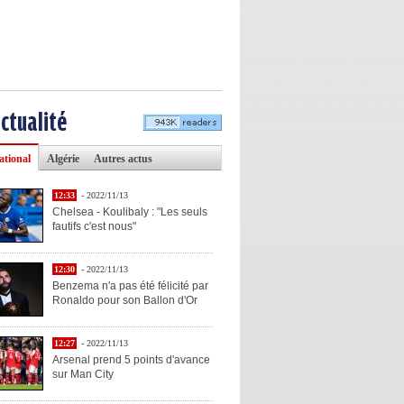
actualité
ational
Algérie
Autres actus
12:33
- 2022/11/13
Chelsea - Koulibaly : "Les seuls
fautifs c'est nous"
12:30
- 2022/11/13
Benzema n'a pas été félicité par
Ronaldo pour son Ballon d'Or
12:27
- 2022/11/13
Arsenal prend 5 points d'avance
sur Man City