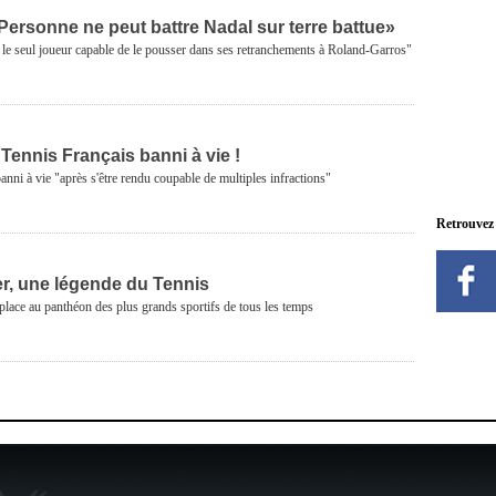
Personne ne peut battre Nadal sur terre battue»
le seul joueur capable de le pousser dans ses retranchements à Roland-Garros"
Tennis Français banni à vie !
nni à vie "après s'être rendu coupable de multiples infractions"
Retrouvez
r, une légende du Tennis
 place au panthéon des plus grands sportifs de tous les temps