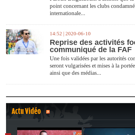
point concernant les clubs condamnés
internationale...
14:52 | 2020-06-10
Reprise des activités foo
communiqué de la FAF
Une fois validées par les autorités c
seront vulgarisées et mises à la porté
ainsi que des médias...
Actu Vidéo
1
2