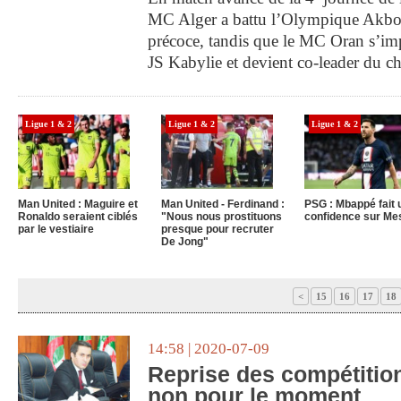
MC Alger a battu l’Olympique Akbou
précoce, tandis que le MC Oran s’imp
JS Kabylie et devient co-leader du 
Ligue 1 & 2
Ligue 1 & 2
Ligue 1 & 2
Man United : Maguire et
Man United - Ferdinand :
PSG : Mbappé fait 
Ronaldo seraient ciblés
"Nous nous prostituons
confidence sur Me
par le vestiaire
presque pour recruter
De Jong"
<
15
16
17
18
14:58 | 2020-07-09
Reprise des compétition
non pour le moment