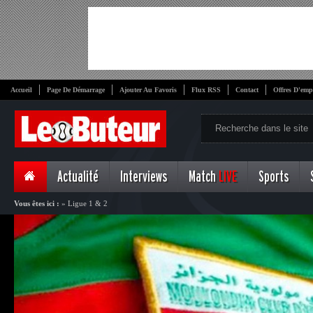
Accueil
Page De Démarrage
Ajouter Au Favoris
Flux RSS
Contact
Offres D'emp
Actualité
Interviews
Match
LIVE
Sports
Vous êtes ici :
»
Ligue 1 & 2