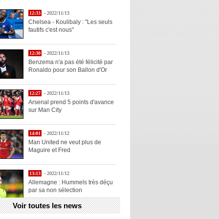
12:33
- 2022/11/13
Chelsea - Koulibaly : "Les seuls
fautifs c'est nous"
12:30
- 2022/11/13
Benzema n'a pas été félicité par
Ronaldo pour son Ballon d'Or
12:27
- 2022/11/13
Arsenal prend 5 points d'avance
sur Man City
14:01
- 2022/11/12
Man United ne veut plus de
Maguire et Fred
13:13
- 2022/11/12
Allemagne : Hummels très déçu
par sa non sélection
Voir toutes les news
13:11
- 2022/11/12