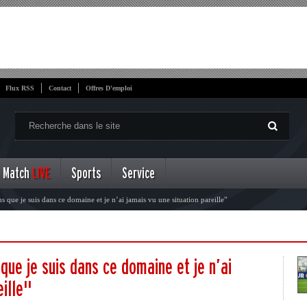
Flux RSS
Contact
Offres D'emploi
Match
LIVE
Sports
Service
ns que je suis dans ce domaine et je n’ai jamais vu une situation pareille"
 que je suis dans ce domaine et je n’ai
eille"