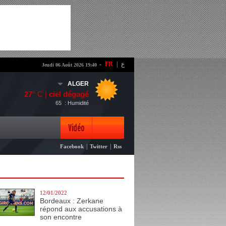
-
FR
|
ع
Jeudi 06 Août 2026 19:40
ALGER
27
° C |
ciel dégagé
65
: Humidité
Vidéo
|
|
Facebook
Twitter
Rss
Photo
12/01/2022
Bordeaux : Zerkane
répond aux accusations à
son encontre