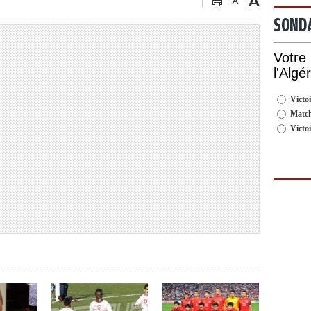
SOND
Votre
l'Algé
Victoi
Match
Victo