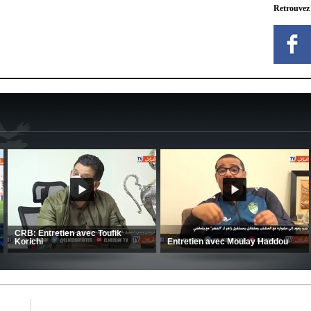
Retrouvez
MCA: Kaci-Saïd évoque le large
succès du Mouloudia face au FC
CSC: La préparation des hommes
MFM
d’Amrani se poursuit en Tunisie