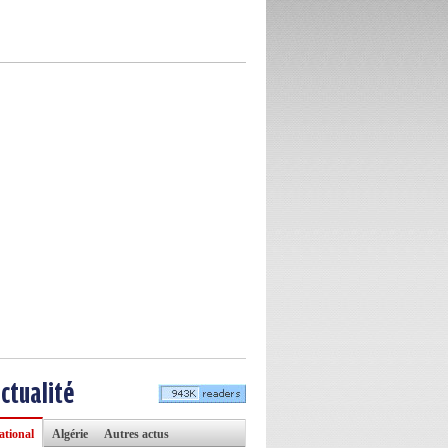
actualité
ational
Algérie
Autres actus