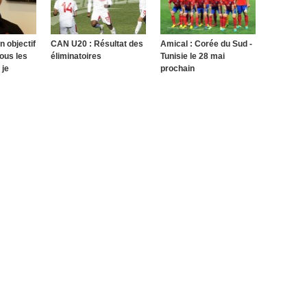
n objectif
CAN U20 : Résultat des
Amical : Corée du Sud -
ous les
éliminatoires
Tunisie le 28 mai
 je
prochain