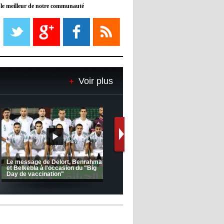
 le meilleur de notre communauté
08:21
- 2022/11/08
Liverpool mis en vente par son
propriétaire
08:18
- 2022/11/08
Le Barça savoure sa première
place et chambre le Real Madrid
Voir plus
08:16
- 2022/11/08
Real - Ancelotti : "On a joué trop
de matchs"
12:39
- 2022/11/06
Real : Les dirigeants veulent le
départ d'Hazard cet hiver
(Coupe de la CAF) Nkana FC 1 -
CRB 0