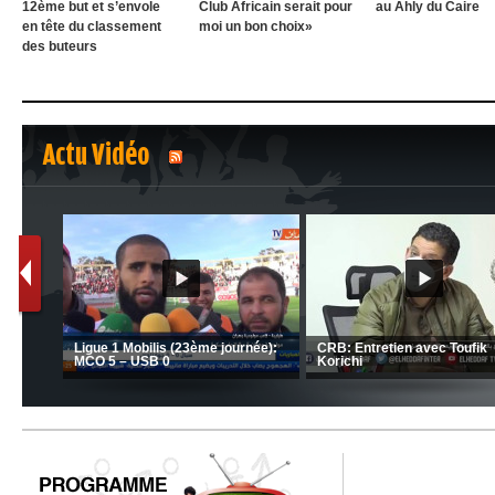
12ème but et s’envole
Club Africain serait pour
au Ahly du Caire
en tête du classement
moi un bon choix»
des buteurs
Actu Vidéo
1
2
nrahma
MCA: Kaci-Saïd évoque le l
 "Big
JSK: Brahim Zafour évoque la
succès du Mouloudia face a
situation du club
MFM