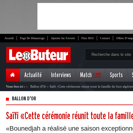
Accueil
Page De Démarrage
Ajouter Au Favoris
Flux RSS
Contact
Offres D'emp
Actualité
Interviews
Match
LIVE
Sports
Vous êtes ici :
»
Ballon d'Or
»
Saïfi «Cette cérémonie réunit toute la famille du foot algérie
BALLON D'OR
Saïfi «Cette cérémonie réunit toute la famill
«Bounedjah a réalisé une saison exceptionn