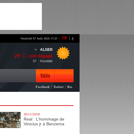
-
FR
|
ع
Vendredi 07 Août 2026 17:25
ALGER
29
° C |
ciel dégagé
57
: Humidité
Vidéo
|
|
Facebook
Twitter
Rss
Photo
30/11/2018
Real : L'hommage de
Vinicius jr à Benzema