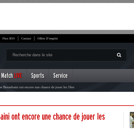
Flux RSS
Contact
Offres D'emploi
Match
LIVE
Sports
Service
et Bensebaini ont encore une chance de jouer les 16es
aini ont encore une chance de jouer les