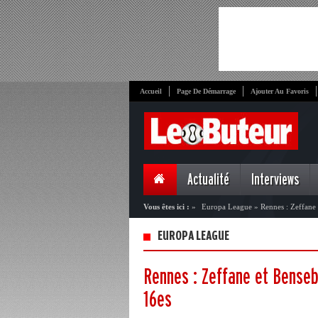
Accueil
Page De Démarrage
Ajouter Au Favoris
Actualité
Interviews
Vous êtes ici :
»
Europa League
»
Rennes : Zeffane 
EUROPA LEAGUE
Rennes : Zeffane et Benseb
16es