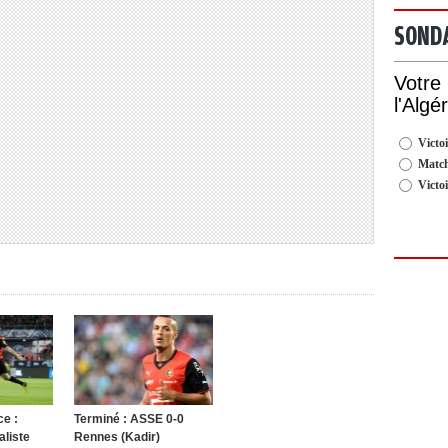
SOND
Votre
l'Algé
Victoi
Match
Victo
e :
Terminé : ASSE 0-0
aliste
Rennes (Kadir)