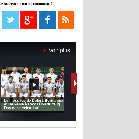
 le meilleur de notre communauté
08:21
- 2022/11/08
Liverpool mis en vente par son
propriétaire
08:18
- 2022/11/08
Le Barça savoure sa première
place et chambre le Real Madrid
Voir plus
08:16
- 2022/11/08
Real - Ancelotti : "On a joué trop
de matchs"
12:39
- 2022/11/06
Real : Les dirigeants veulent le
départ d'Hazard cet hiver
(Coupe de la CAF) Nkana FC 1 -
CRB 0