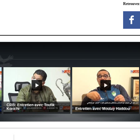
Retrouvez
MCA: Kaci-Saïd évoque le large
succès du Mouloudia face au FC
CSC: La préparation des hommes
MFM
d’Amrani se poursuit en Tunisie