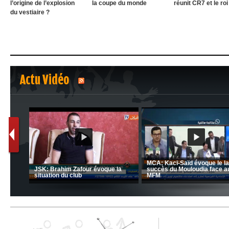
l’origine de l’explosion
la coupe du monde
réunit CR7 et le roi
du vestiaire ?
Actu Vidéo
1
2
nrahma
MCA: Kaci-Saïd évoque le l
 "Big
JSK: Brahim Zafour évoque la
succès du Mouloudia face a
situation du club
MFM