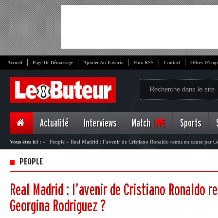
Accueil
Page De Démarrage
Ajouter Au Favoris
Flux RSS
Contact
Offres D'emp
Actualité
Interviews
Match
LIVE
Sports
Vous êtes ici :
»
People
»
Real Madrid : l’avenir de Cristiano Ronaldo remis en cause par 
PEOPLE
Real Madrid : l’avenir de Cristiano Ronaldo r
Georgina Rodriguez ?