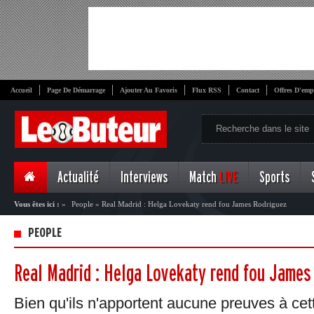
Accueil
Page De Démarrage
Ajouter Au Favoris
Flux RSS
Contact
Offres D'emp
Actualité
Interviews
Match
LIVE
Sports
Vous êtes ici :
»
People
»
Real Madrid : Helga Lovekaty rend fou James Rodriguez
PEOPLE
Real Madrid : Helga Lovekaty rend fou James
Bien qu'ils n'apportent aucune preuves à cett