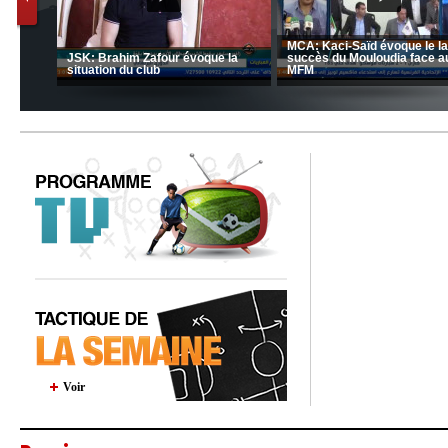
nrahma
MCA: Kaci-Saïd évoque le l
 "Big
JSK: Brahim Zafour évoque la
succès du Mouloudia face a
situation du club
MFM
Voir