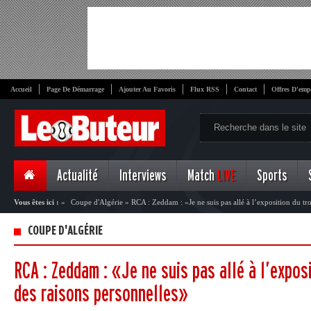
Accueil
Page De Démarrage
Ajouter Au Favoris
Flux RSS
Contact
Offres D'emp
Actualité
Interviews
Match
LIVE
Sports
Vous êtes ici :
»
Coupe d'Algérie
»
RCA : Zeddam : «Je ne suis pas allé à l’exposition du t
COUPE D'ALGÉRIE
RCA : Zeddam : «Je ne suis pas allé à l’expos
des raisons personnelles»