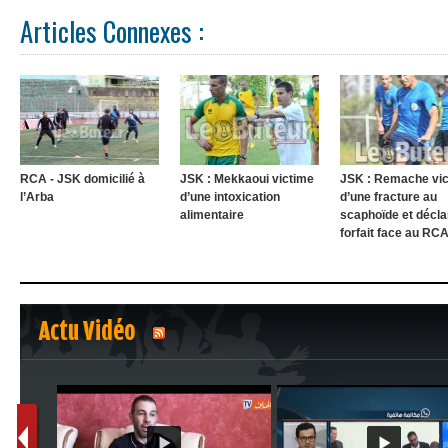
Articles Connexes :
RCA - JSK domicilié à
JSK : Mekkaoui victime
JSK : Remache vi
l’Arba
d’une intoxication
d’une fracture au
alimentaire
scaphoïde et décla
forfait face au RC
Actu Vidéo
1
2