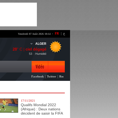
-
FR
|
ع
Vendredi 07 Août 2026 10:14
ALGER
28
° C |
ciel dégagé
53
: Humidité
Vidéo
|
|
Facebook
Twitter
Rss
Photo
17/11/2021
Qualifs Mondial 2022
(Afrique) : Deux nations
décident de saisir la FIFA