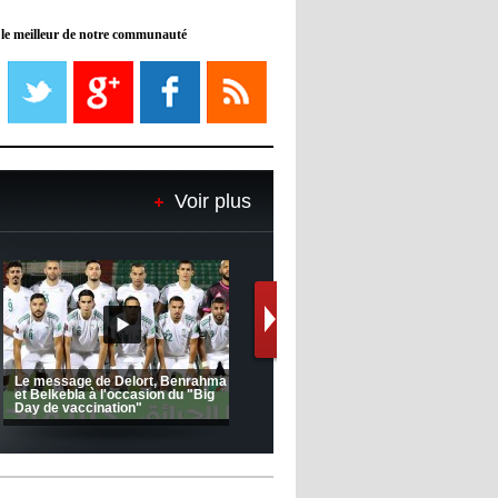
 le meilleur de notre communauté
08:21
- 2022/11/08
Liverpool mis en vente par son
propriétaire
08:18
- 2022/11/08
Le Barça savoure sa première
place et chambre le Real Madrid
Voir plus
08:16
- 2022/11/08
Real - Ancelotti : "On a joué trop
de matchs"
12:39
- 2022/11/06
Real : Les dirigeants veulent le
départ d'Hazard cet hiver
(Coupe de la CAF) Nkana FC 1 -
Ligue 1 Mobilis (23ème journée):
CRB 0
MCO 5 – USB 0