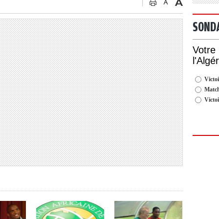
SOND
Votre
l'Algé
Victoi
Match
Victo