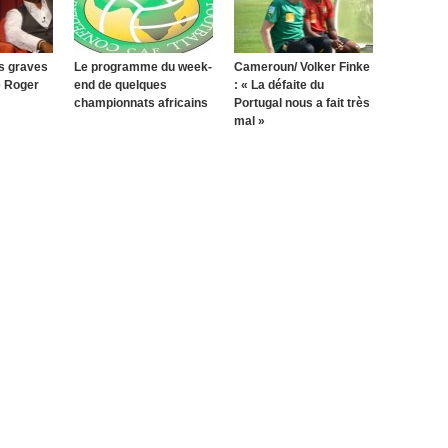
s graves
Le programme du week-
Cameroun/ Volker Finke
e Roger
end de quelques
: « La défaite du
championnats africains
Portugal nous a fait très
mal »