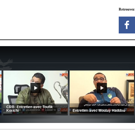
Retrouvez
MCA: Kaci-Saïd évoque le large
succès du Mouloudia face au FC
CSC: La préparation des hommes
MFM
d’Amrani se poursuit en Tunisie