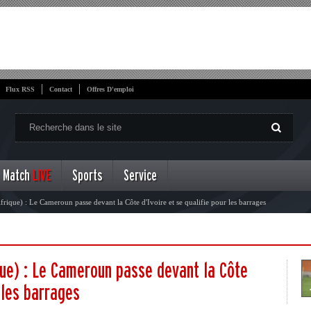
Flux RSS
Contact
Offres D'emploi
Match
LIVE
Sports
Service
rique) : Le Cameroun passe devant la Côte d'Ivoire et se qualifie pour les barrages
que) : Le Cameroun passe devant la Côte
r les barrages