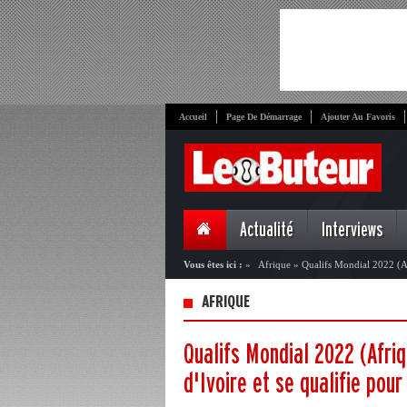
Accueil
Page De Démarrage
Ajouter Au Favoris
Actualité
Interviews
Vous êtes ici :
»
Afrique
»
Qualifs Mondial 2022 (Af
AFRIQUE
Qualifs Mondial 2022 (Afri
d'Ivoire et se qualifie pou