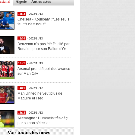
ational
Algérie
Autres actus
12:33
- 2022/11/13
Chelsea - Koulibaly : "Les seuls
fautifs c'est nous"
12:30
- 2022/11/13
Benzema n'a pas été félicité par
Ronaldo pour son Ballon d'Or
12:27
- 2022/11/13
Arsenal prend 5 points d'avance
sur Man City
14:01
- 2022/11/12
Man United ne veut plus de
Maguire et Fred
13:13
- 2022/11/12
Allemagne : Hummels très déçu
par sa non sélection
Voir toutes les news