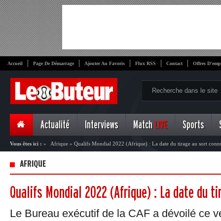
Accueil
Page De Démarrage
Ajouter Au Favoris
Flux RSS
Contact
Offres D'emp
Actualité
Interviews
Match
LIVE
Sports
Vous êtes ici :
»
Afrique
»
Qualifs Mondial 2022 (Afrique) : La date du tirage au sort conn
AFRIQUE
Qualifs Mondial 2022 (Afrique) : La date du t
Le Bureau exécutif de la CAF a dévoilé ce v