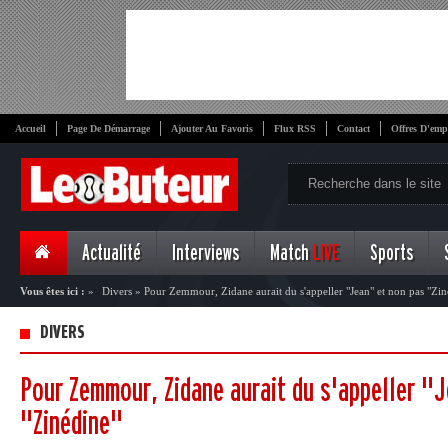
Accueil
Page De Démarrage
Ajouter Au Favoris
Flux RSS
Contact
Offres D'emp
Actualité
Interviews
Match
LIVE
Sports
Vous êtes ici :
»
Divers
»
Pour Zemmour, Zidane aurait du s'appeller "Jean" et non pas "Zin
DIVERS
Pour Zemmour, Zidane aurait du s'appeller "
"Zinédine"