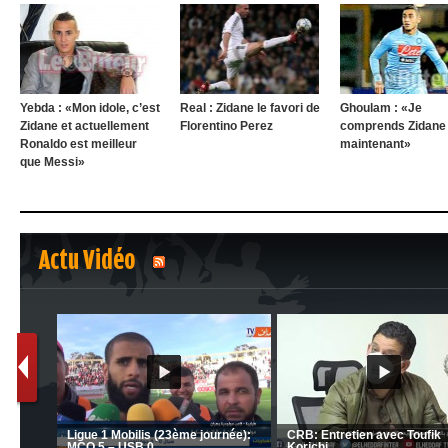
Yebda : «Mon idole, c’est
Real : Zidane le favori de
Ghoulam : «Je
Zidane et actuellement
Florentino Perez
comprends Zidane
Ronaldo est meilleur
maintenant»
que Messi»
Actu Vidéo
1
2
nrahma
MCA: Kaci-Saïd évoque le l
 "Big
JSK: Brahim Zafour évoque la
succès du Mouloudia face a
situation du club
MFM