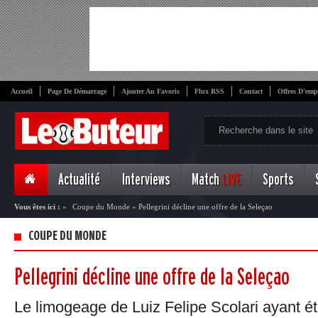
Accueil
Page De Démarrage
Ajouter Au Favoris
Flux RSS
Contact
Offres D'emp
Actualité
Interviews
Match
LIVE
Sports
Vous êtes ici :
»
Coupe du Monde
»
Pellegrini décline une offre de la Seleçao
COUPE DU MONDE
Pellegrini décline une offre de la Seleçao
Le limogeage de Luiz Felipe Scolari ayant ét