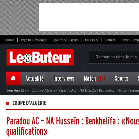
Accueil
Page De Démarrage
Ajouter Au Favoris
Flux RSS
Contact
Offres D'emp
Actualité
Interviews
Match
LIVE
Sports
Vous êtes ici :
»
Coupe d'Algérie
»
Paradou AC – NA Husseïn : Benkhelifa : «Nous viserons 
COUPE D'ALGÉRIE
Paradou AC – NA Husseïn : Benkhelifa : «Nous
qualification»