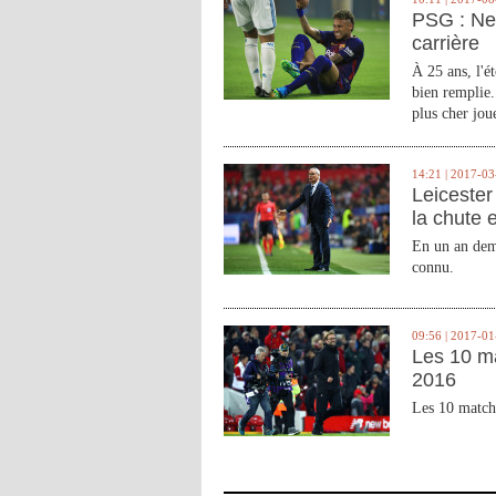
PSG : Ne
carrière
À 25 ans, l'é
bien remplie.
plus cher joue
14:21 | 2017-03
Leicester 
la chute 
En un an demi
connu.
09:56 | 2017-01
Les 10 m
2016
Les 10 match