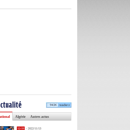
actualité
ational
Algérie
Autres actus
12:33
- 2022/11/13