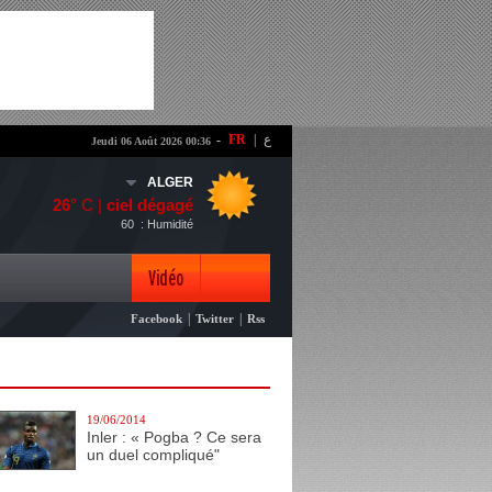
-
FR
|
ع
Jeudi 06 Août 2026 00:36
ALGER
26
° C |
ciel dégagé
60
: Humidité
Vidéo
|
|
Facebook
Twitter
Rss
Photo
19/06/2014
Inler : « Pogba ? Ce sera
un duel compliqué"