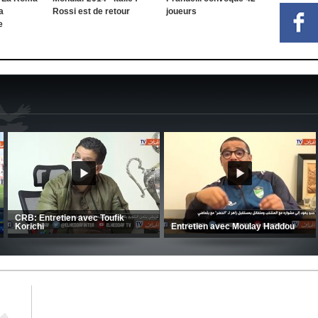
a
Rossi est de retour
joueurs
e
MCA: Kaci-Saïd évoque le large
succès du Mouloudia face au FC
CSC: La préparation des hommes
MFM
d’Amrani se poursuit en Tunisie