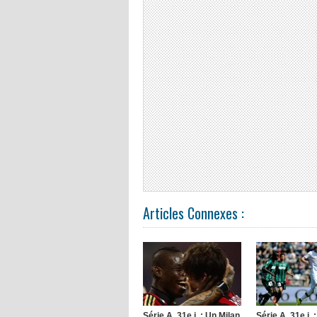
Articles Connexes :
Série A, 31e j. : Un Milan
Série A, 31e j.