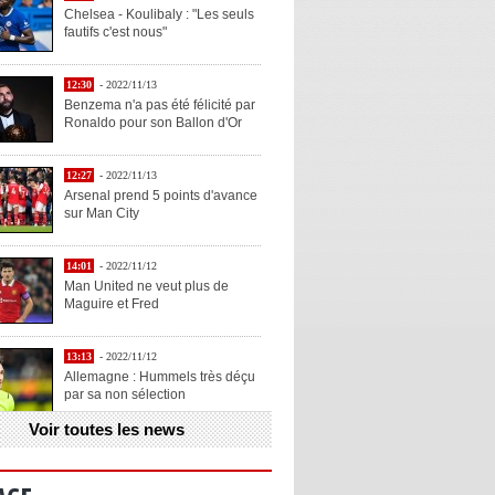
Chelsea - Koulibaly : "Les seuls
fautifs c'est nous"
12:30
- 2022/11/13
Benzema n'a pas été félicité par
Ronaldo pour son Ballon d'Or
12:27
- 2022/11/13
Arsenal prend 5 points d'avance
sur Man City
14:01
- 2022/11/12
Man United ne veut plus de
Maguire et Fred
13:13
- 2022/11/12
Allemagne : Hummels très déçu
par sa non sélection
Voir toutes les news
13:11
- 2022/11/12
Henry explique la chose qu'il
aime chez Benzema