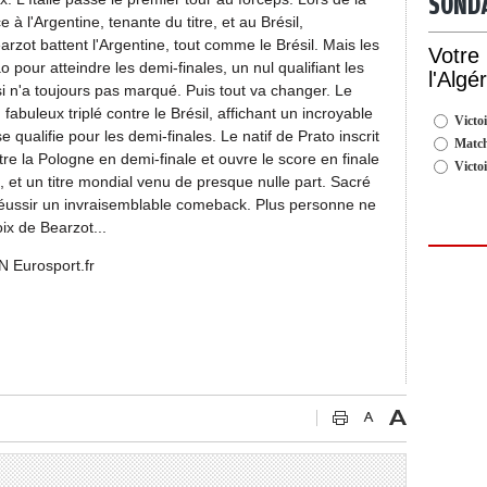
SOND
à l'Argentine, tenante du titre, et au Brésil,
zot battent l'Argentine, tout comme le Brésil. Mais les
Votre
o pour atteindre les demi-finales, un nul qualifiant les
l'Algé
i n'a toujours pas marqué. Puis tout va changer. Le
fabuleux triplé contre le Brésil, affichant un incroyable
Victoi
e qualifie pour les demi-finales. Le natif de Prato inscrit
Match
tre la Pologne en demi-finale et ouvre le score en finale
Victo
s, et un titre mondial venu de presque nulle part. Sacré
 réussir un invraisemblable comeback. Plus personne ne
ix de Bearzot...
t.fr