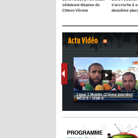
séduisant dispose du
s’accroche à s
Chievo Vérone
deuxième plac
Actu Vidéo
1
2
Le message de Delort, Benrahma
et Belkebla à l'occasion du "Big
JSK: Brahim Zafour évoque la
Day de vaccination"
situation du club