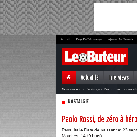
Accueil
Page De Démarrage
Ajouter Au Favoris
Actualité
Interviews
Vous êtes ici :
»
Nostalgie
»
Paolo Rossi, de zéro à 
NOSTALGIE
Paolo Rossi, de zéro à hér
Pays: Italie Date de naissance: 23 sept
Matches: 14 (9 buts)