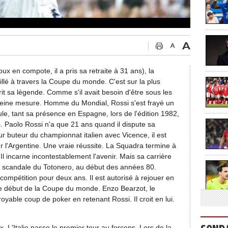
x en compote, il a pris sa retraite à 31 ans), la
illé à travers la Coupe du monde. C'est sur la plus
t sa légende. Comme s'il avait besoin d'être sous les
leine mesure. Homme du Mondial, Rossi s'est frayé un
e, tant sa présence en Espagne, lors de l'édition 1982,
s. Paolo Rossi n'a que 21 ans quand il dispute sa
r buteur du championnat italien avec Vicence, il est
r l'Argentine. Une vraie réussite. La Squadra termine à
Il incarne incontestablement l'avenir. Mais sa carrière
e scandale du Totonero, au début des années 80.
compétition pour deux ans. Il est autorisé à rejouer en
 le début de la Coupe du monde. Enzo Bearzot, le
croyable coup de poker en retenant Rossi. Il croit en lui.
. L'Italie passe le premier tour au forceps. Lors de la