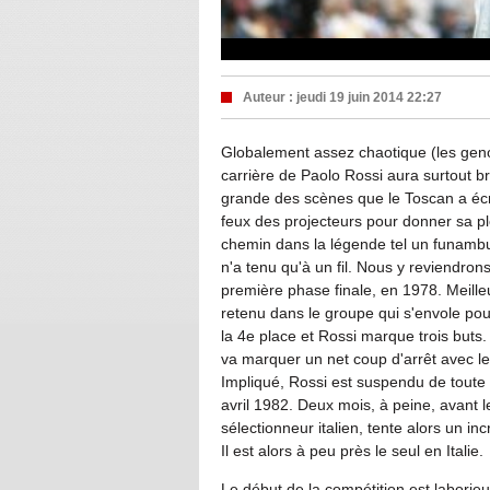
Auteur :
jeudi 19 juin 2014 22:27
Globalement assez chaotique (les genou
carrière de Paolo Rossi aura surtout br
grande des scènes que le Toscan a écri
feux des projecteurs pour donner sa p
chemin dans la légende tel un funambul
n'a tenu qu'à un fil. Nous y reviendron
première phase finale, en 1978. Meilleu
retenu dans le groupe qui s'envole pou
la 4e place et Rossi marque trois buts. 
va marquer un net coup d'arrêt avec l
Impliqué, Rossi est suspendu de toute 
avril 1982. Deux mois, à peine, avant
sélectionneur italien, tente alors un in
Il est alors à peu près le seul en Italie.
Le début de la compétition est laborieux