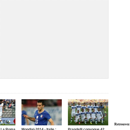
Retrouvez
 : La Roma
Mondial-2014 - Italie :
Prandelli convoque 42