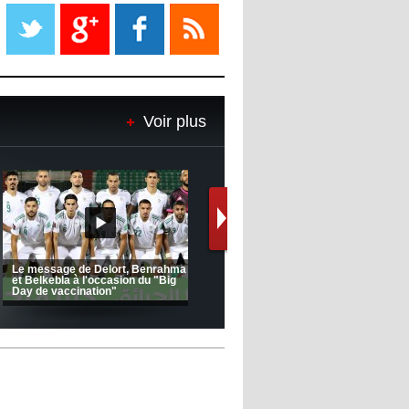
Liverpool mis en vente par son
propriétaire
08:18
- 2022/11/08
Le Barça savoure sa première
place et chambre le Real Madrid
Voir plus
08:16
- 2022/11/08
Real - Ancelotti : "On a joué trop
de matchs"
12:39
- 2022/11/06
Real : Les dirigeants veulent le
départ d'Hazard cet hiver
(Coupe de la CAF) Nkana FC 1 -
CRB 0