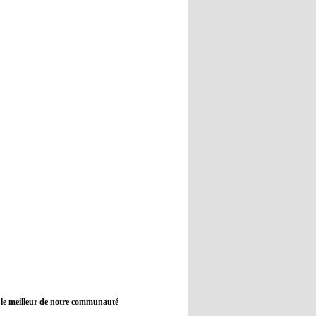
12:45
- 2022/11/09
Real : Guti critique l'absence de
Benzema
12:35
- 2022/11/09
Man City : Haaland reste sur le
banc de touche
12:33
- 2022/11/09
Real : Benzema toujours forfait
pour le dernier match avant le
Mondial
11:46
- 2022/11/09
Manchester City ne payait plus
Benjamin Mendy
12:17
- 2022/11/08
Man United : Choupo-Moting
ciblé pour remplacer Ronaldo ?
 le meilleur de notre communauté
08:21
- 2022/11/08